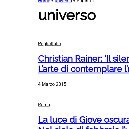
Home
»
universo
»
Pagina 2
universo
PugliaItalia
Christian Rainer: ‘Il sile
L’arte di contemplare 
4 Marzo 2015
Roma
La luce di Giove oscur