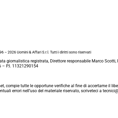
6 – 2026 Uomini & Affari S.r.l. Tutti i diritti sono riservati
ata giornalistica registrata, Direttore responsabile Marco Scotti, 
 – P.I. 11321290154
et, compie tutte le opportune verifiche al fine di accertarne il libe
eventuali errori nell’uso del materiale riservato, scriveteci a tecn