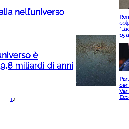
ia nell’universo
Roma
col
“L’a
15 a
’universo è
9,8 miliardi di anni
Part
cent
Van
Ecc
1
2