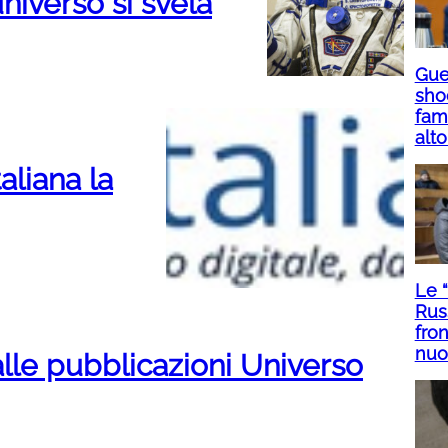
universo si svela
Guer
sho
fami
alto
aliana la
Le 
Rus
fron
nuo
alle pubblicazioni Universo