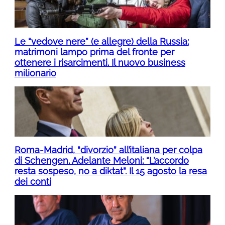
Le “vedove nere” (e allegre) della Russia:
matrimoni lampo prima del fronte per
ottenere i risarcimenti. Il nuovo business
milionario
Roma-Madrid, “divorzio” all’italiana per colpa
di Schengen. Adelante Meloni: “L’accordo
resta sospeso, no a diktat”. Il 15 agosto la resa
dei conti