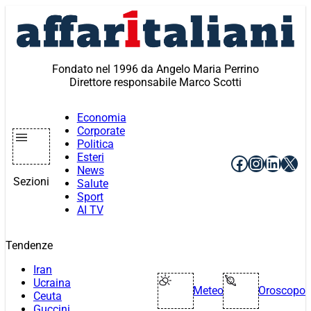
Vai
al
contenuto
Fondato nel 1996 da Angelo Maria Perrino
Direttore responsabile Marco Scotti
Economia
Corporate
Politica
Esteri
Facebook
Instagr
Linke
X
News
Sezioni
Salute
Sport
AI TV
Tendenze
Iran
Ucraina
Meteo
Oroscopo
Ceuta
Guccini