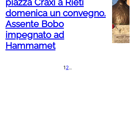
piazza Craxi a Rieti
domenica un convegno.
Assente Bobo
impegnato ad
Hammamet
1
2
…