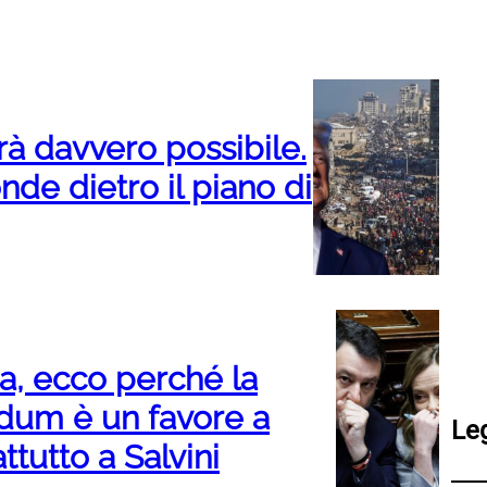
à davvero possibile.
de dietro il piano di
a, ecco perché la
ndum è un favore a
Le
ttutto a Salvini