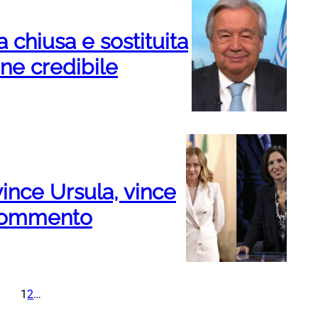
a chiusa e sostituita
one credibile
ince Ursula, vince
 Commento
1
2
…