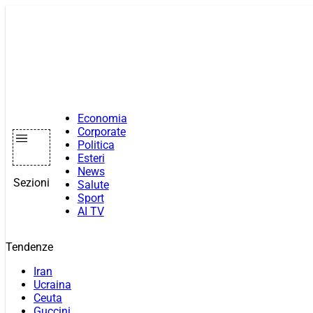
Vai
al
contenuto
Economia
Corporate
Politica
Esteri
News
Sezioni
Salute
Sport
AI TV
Tendenze
Iran
Ucraina
Ceuta
Guccini