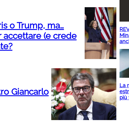
is o Trump, ma…
REV
 accettare (e crede
Mina
anc
te?
La r
tro Giancarlo
estr
più 