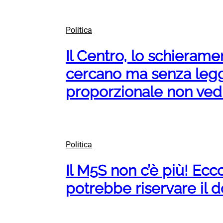
Politica
Il Centro, lo schieramen
cercano ma senza legg
proporzionale non vedr
Politica
Il M5S non c’è più! Ecc
potrebbe riservare il d