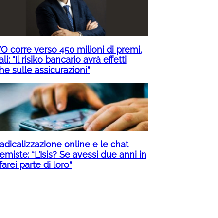
O corre verso 450 milioni di premi.
li: “Il risiko bancario avrà effetti
he sulle assicurazioni”
adicalizzazione online e le chat
emiste: “L’Isis? Se avessi due anni in
farei parte di loro”