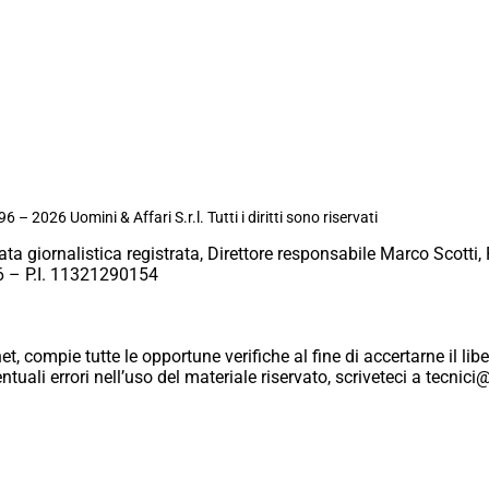
6 – 2026 Uomini & Affari S.r.l. Tutti i diritti sono riservati
ata giornalistica registrata, Direttore responsabile Marco Scotti, 
 – P.I. 11321290154
et, compie tutte le opportune verifiche al fine di accertarne il libe
eventuali errori nell’uso del materiale riservato, scriveteci a tecn