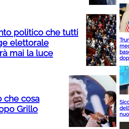
to politico che tutti
Tru
e elettorale
med
à mai la luce
base
dop
o che cosa
Sicc
opo Grillo
dell
nuo