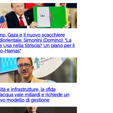
mp, Gaza e il nuovo scacchiere
iorientale. Simonini (Domino): “La
 Usa nella Striscia? Un piano per il
o-Hamas”
ità e infrastrutture, la sfida
’acqua vale miliardi e richiede un
vo modello di gestione