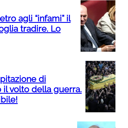
etro agli “infami” il
glia tradire. Lo
pitazione di
l volto della guerra.
bile!