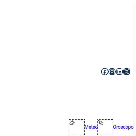
Facebook
Instagr
Linke
X
Meteo
Oroscopo