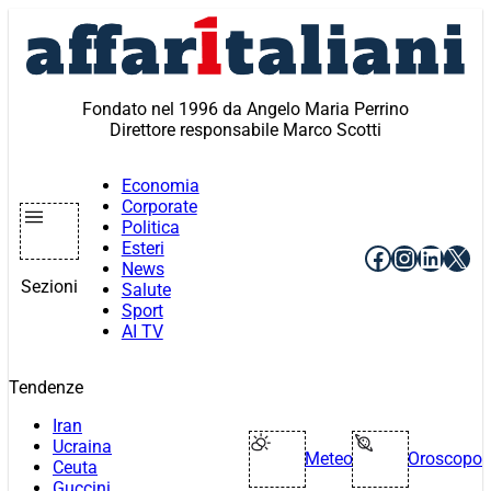
Vai
al
contenuto
Fondato nel 1996 da Angelo Maria Perrino
Direttore responsabile Marco Scotti
Economia
Corporate
Politica
Esteri
Facebook
Instagr
Linke
X
News
Sezioni
Salute
Sport
AI TV
Tendenze
Iran
Ucraina
Meteo
Oroscopo
Ceuta
Guccini