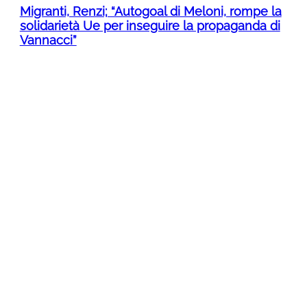
Migranti, Renzi; “Autogoal di Meloni, rompe la
solidarietà Ue per inseguire la propaganda di
Vannacci”