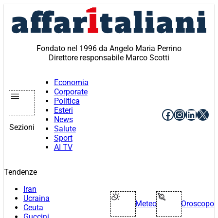
Vai
al
contenuto
Fondato nel 1996 da Angelo Maria Perrino
Direttore responsabile Marco Scotti
Economia
Corporate
Politica
Esteri
Facebook
Instagr
Linke
X
News
Sezioni
Salute
Sport
AI TV
Tendenze
Iran
Ucraina
Meteo
Oroscopo
Ceuta
Guccini