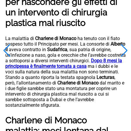
per nascondere gli effetti di
un intervento di chirurgia
plastica mal riuscito
La malattia di
Charlene di Monaco
ha tenuto con il fiato
sospeso tutto il Principato per mesi. La consorte di
Alberto
II
aveva contratto in
Sudafrica
, sua patria di origine,
un’infezione a naso, gola e orecchie che l’avrebbe costretta
a sottoporsi a diversi interventi chirurgici.
Dopo 8 mesi la
principessa è finalmente tornata a casa
ma i dubbi e le
voci sulla natura della sua malattia non sono terminati.
Stando a quanto riporta la testata spagnola
Lecturas
,
però, l’allontanamento di
Charlene di Monaco
dal marito e
i due figlie sarebbe stato una montatura per coprire un
intervento di chirurgia plastica mal riuscito a cui si
sarebbe sottoposta a Dubai e che l’avrebbe
sostanzialmente sfigurata.
Charlene di Monaco
malattia: mesi lontana dal