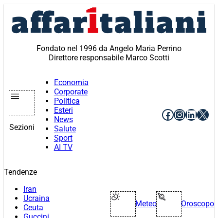
Vai
al
contenuto
Fondato nel 1996 da Angelo Maria Perrino
Direttore responsabile Marco Scotti
Economia
Corporate
Politica
Esteri
Facebook
Instagr
Linke
X
News
Sezioni
Salute
Sport
AI TV
Tendenze
Iran
Ucraina
Meteo
Oroscopo
Ceuta
Guccini