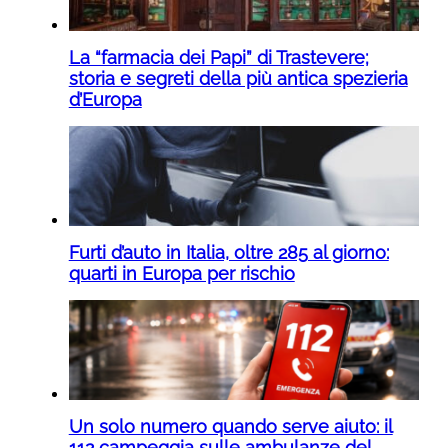
La “farmacia dei Papi” di Trastevere;
storia e segreti della più antica spezieria
d’Europa
Furti d’auto in Italia, oltre 285 al giorno:
quarti in Europa per rischio
Un solo numero quando serve aiuto: il
112 campeggia sulle ambulanze del