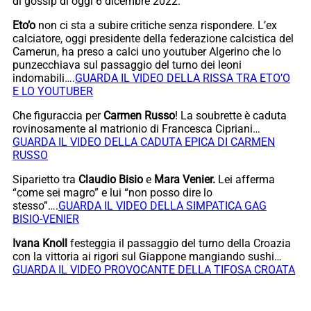
di gossip di oggi 6 dicembre 2022:
Eto’o
non ci sta a subire critiche senza rispondere. L’ex
calciatore, oggi presidente della federazione calcistica del
Camerun, ha preso a calci uno youtuber Algerino che lo
punzecchiava sul passaggio del turno dei leoni
indomabili….
GUARDA IL VIDEO DELLA RISSA TRA ETO’O
E LO YOUTUBER
Che figuraccia per
Carmen Russo
! La soubrette è caduta
rovinosamente al matrionio di Francesca Cipriani…
GUARDA IL VIDEO DELLA CADUTA EPICA DI CARMEN
RUSSO
Siparietto tra
Claudio Bisio
e
Mara Venier.
Lei afferma
“come sei magro” e lui “non posso dire lo
stesso”….
GUARDA IL VIDEO DELLA SIMPATICA GAG
BISIO-VENIER
Ivana Knoll
festeggia il passaggio del turno della Croazia
con la vittoria ai rigori sul Giappone mangiando sushi…
GUARDA IL VIDEO PROVOCANTE DELLA TIFOSA CROATA