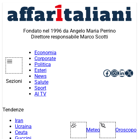
Vai
al
contenuto
Fondato nel 1996 da Angelo Maria Perrino
Direttore responsabile Marco Scotti
Economia
Corporate
Politica
Esteri
Facebook
Instagr
Linke
X
News
Sezioni
Salute
Sport
AI TV
Tendenze
Iran
Ucraina
Meteo
Oroscopo
Ceuta
Guccini