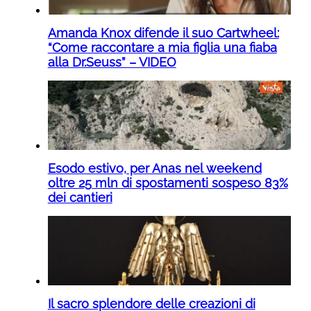
Amanda Knox difende il suo Cartwheel:
“Come raccontare a mia figlia una fiaba
alla Dr.Seuss” – VIDEO
Esodo estivo, per Anas nel weekend
oltre 25 mln di spostamenti sospeso 83%
dei cantieri
Il sacro splendore delle creazioni di