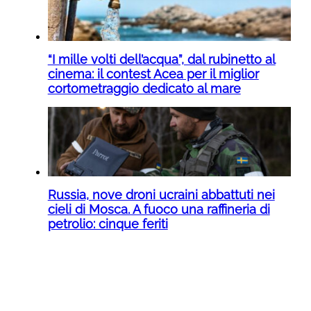
“I mille volti dell’acqua”, dal rubinetto al
cinema: il contest Acea per il miglior
cortometraggio dedicato al mare
Russia, nove droni ucraini abbattuti nei
cieli di Mosca. A fuoco una raffineria di
petrolio: cinque feriti