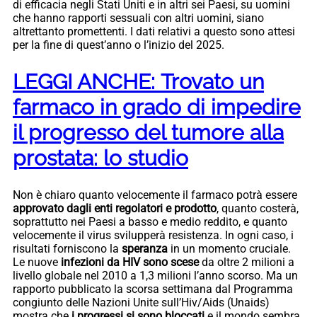
di efficacia negli Stati Uniti e in altri sei Paesi, su uomini
che hanno rapporti sessuali con altri uomini, siano
altrettanto promettenti. I dati relativi a questo sono attesi
per la fine di quest’anno o l’inizio del 2025.
LEGGI ANCHE: Trovato un
farmaco in grado di impedire
il progresso del tumore alla
prostata: lo studio
Non è chiaro quanto velocemente il farmaco potrà essere
approvato dagli enti regolatori e prodotto
, quanto costerà,
soprattutto nei Paesi a basso e medio reddito, e quanto
velocemente il virus svilupperà resistenza. In ogni caso, i
risultati forniscono la
speranza
in un momento cruciale.
Le nuove
infezioni da HIV sono scese
da oltre 2 milioni a
livello globale nel 2010 a 1,3 milioni l’anno scorso. Ma un
rapporto pubblicato la scorsa settimana dal Programma
congiunto delle Nazioni Unite sull’Hiv/Aids (Unaids)
mostra che
i progressi si sono bloccati
e il mondo sembra