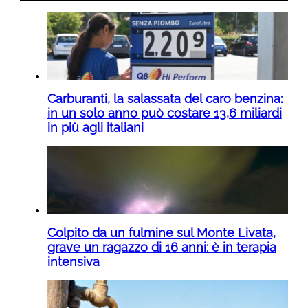
Carburanti, la salassata del caro benzina:
in un solo anno può costare 13,6 miliardi
in più agli italiani
Colpito da un fulmine sul Monte Livata,
grave un ragazzo di 16 anni: è in terapia
intensiva