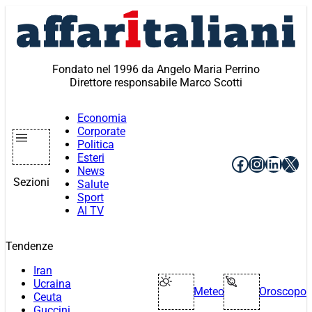
Vai
al
contenuto
Fondato nel 1996 da Angelo Maria Perrino
Direttore responsabile Marco Scotti
Economia
Corporate
Politica
Esteri
Facebook
Instagr
Linke
X
News
Sezioni
Salute
Sport
AI TV
Tendenze
Iran
Ucraina
Meteo
Oroscopo
Ceuta
Guccini