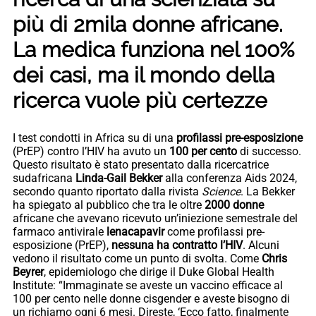
più di 2mila donne africane.
La medica funziona nel 100%
dei casi, ma il mondo della
ricerca vuole più certezze
I test condotti in Africa su di una
profilassi pre-esposizione
(PrEP) contro l’HIV ha avuto un
100 per cento
di successo.
Questo risultato è stato presentato dalla ricercatrice
sudafricana
Linda-Gail Bekker
alla conferenza Aids 2024,
secondo quanto riportato dalla rivista
Science
. La Bekker
ha spiegato al pubblico che tra le oltre
2000 donne
africane che avevano ricevuto un’iniezione semestrale del
farmaco antivirale
lenacapavir
come profilassi pre-
esposizione (PrEP),
nessuna ha contratto l’HIV
. Alcuni
vedono il risultato come un punto di svolta. Come
Chris
Beyrer
, epidemiologo che dirige il Duke Global Health
Institute: “Immaginate se aveste un vaccino efficace al
100 per cento nelle donne cisgender e aveste bisogno di
un richiamo ogni 6 mesi. Direste, ‘Ecco fatto, finalmente