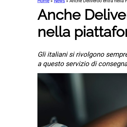
Home
»
News
»
Anche Deliveroo entra nella 
Anche Deliver
nella piattaf
Gli italiani si rivolgono semp
a questo servizio di consegna