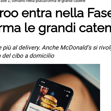
Fase 2, tornano nella piattaforma le grandi catene
oo entra nella Fase
orma le grandi cate
re più al delivery. Anche McDonald’s si rivo
 del cibo a domicilio