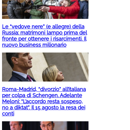
Le “vedove nere” (e allegre) della
Russia: matrimoni lampo prima del
fronte per ottenere i risarcimenti. Il
nuovo business milionario
Roma-Madrid, “divorzio” all’italiana
per colpa di Schengen. Adelante
Meloni: “L’accordo resta sospeso,
no a diktat”. Il 15 agosto la resa dei
conti