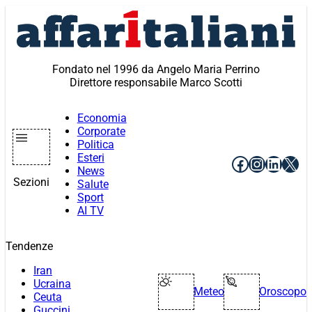
Vai
al
contenuto
Fondato nel 1996 da Angelo Maria Perrino
Direttore responsabile Marco Scotti
Economia
Corporate
Politica
Esteri
Facebook
Instagr
Linke
X
News
Sezioni
Salute
Sport
AI TV
Tendenze
Iran
Ucraina
Meteo
Oroscopo
Ceuta
Guccini