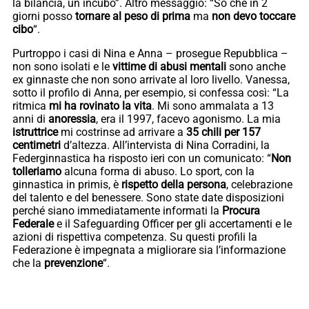
la bilancia, un incubo”. Altro messaggio: “So che in 2
giorni posso
tornare al peso di prima
ma
non devo toccare
cibo
“.
Purtroppo i casi di Nina e Anna – prosegue Repubblica –
non sono isolati e le
vittime di abusi mentali
sono anche
ex ginnaste che non sono arrivate al loro livello. Vanessa,
sotto il profilo di Anna, per esempio, si confessa così: “La
ritmica
mi ha rovinato la vita
. Mi sono ammalata a 13
anni di
anoressia
, era il 1997, facevo agonismo. La mia
istruttrice
mi costrinse ad arrivare a
35 chili per 157
centimetri
d’altezza. All’intervista di Nina Corradini, la
Federginnastica ha risposto ieri con un comunicato: “
Non
tolleriamo
alcuna forma di abuso. Lo sport, con la
ginnastica in primis, è
rispetto della persona
, celebrazione
del talento e del benessere. Sono state date disposizioni
perché siano immediatamente informati la
Procura
Federale
e il Safeguarding Officer per gli accertamenti e le
azioni di rispettiva competenza. Su questi profili la
Federazione è impegnata a migliorare sia l’informazione
che la
prevenzione
“.