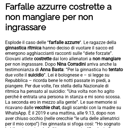
Farfalle azzurre costrette a
non mangiare per non
ingrassare
Esplode il caso delle “
farfalle azzurre
“. Le ragazze della
ginnastica ritmica
hanno deciso di vuotare il sacco ed
emergono agghiaccianti racconti sulle “diete forzate”.
Giovani atlete
costrette
dai loro allenatori a
non mangiare
per non ingrassare. Dopo
Nina Corradini
arriva anche la
testimonianza di
Anna Basta
: “Per la ginnastica ho
tentato
due volte il
suicidio
“. Lei è bolognese e – si legge su
Repubblica – ricorda bene le notti passate in piedi, a
piangere. Per due volte, l’ex stella della Nazionale di
ritmica ha pensato al suicidio: “Una volta non ho agito
perché è entrata una persona in stanza e mi sono scossa.
La seconda ero in mezzo alla gente”. Le sue memorie si
ricavano dalle
vecchie chat
, dagli scambi con la madre su
WhatsApp. È il 2019 e una mattina, alle 9.13, dopo non
aver chiuso occhio (nelle orecchie “le urla delle allenatrici
per il mio corpo”) l’ex ginnasta si sfoga così: “Ho sognato