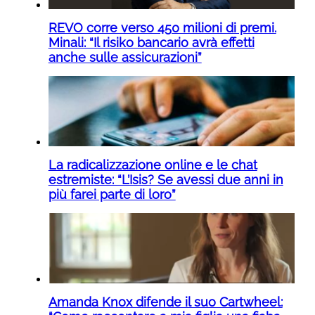
REVO corre verso 450 milioni di premi.
Minali: “Il risiko bancario avrà effetti
anche sulle assicurazioni”
La radicalizzazione online e le chat
estremiste: “L’Isis? Se avessi due anni in
più farei parte di loro”
Amanda Knox difende il suo Cartwheel: