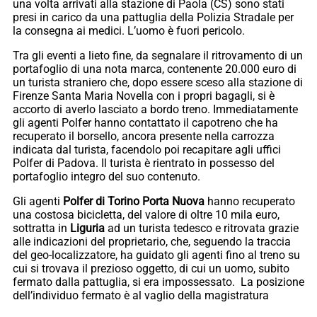
una volta arrivati alla stazione di Paola (CS) sono stati
presi in carico da una pattuglia della Polizia Stradale per
la consegna ai medici. L’uomo è fuori pericolo.
Tra gli eventi a lieto fine, da segnalare il ritrovamento di un
portafoglio di una nota marca, contenente 20.000 euro di
un turista straniero che, dopo essere sceso alla stazione di
Firenze Santa Maria Novella con i propri bagagli, si è
accorto di averlo lasciato a bordo treno. Immediatamente
gli agenti Polfer hanno contattato il capotreno che ha
recuperato il borsello, ancora presente nella carrozza
indicata dal turista, facendolo poi recapitare agli uffici
Polfer di Padova. Il turista è rientrato in possesso del
portafoglio integro del suo contenuto.
Gli agenti
Polfer di Torino Porta Nuova
hanno recuperato
una costosa bicicletta, del valore di oltre 10 mila euro,
sottratta in
Liguria
ad un turista tedesco e ritrovata grazie
alle indicazioni del proprietario, che, seguendo la traccia
del geo-localizzatore, ha guidato gli agenti fino al treno su
cui si trovava il prezioso oggetto, di cui un uomo, subito
fermato dalla pattuglia, si era impossessato. La posizione
dell’individuo fermato è al vaglio della magistratura