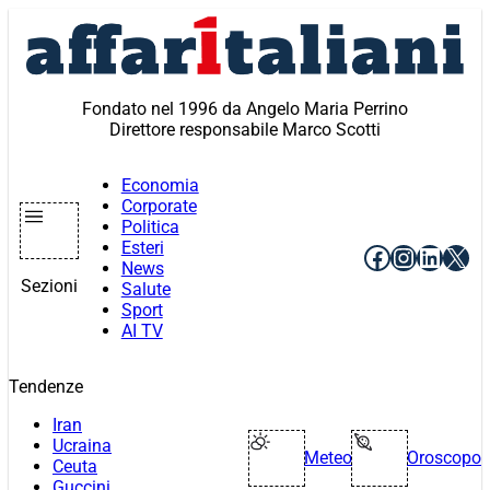
Vai
al
contenuto
Fondato nel 1996 da Angelo Maria Perrino
Direttore responsabile Marco Scotti
Economia
Corporate
Politica
Esteri
Facebook
Instagr
Linke
X
News
Sezioni
Salute
Sport
AI TV
Tendenze
Iran
Ucraina
Meteo
Oroscopo
Ceuta
Guccini