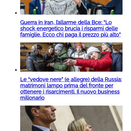
Guerra in Iran, l’allarme della Bce: “Lo
shock energetico brucia i risparmi delle
famiglie. Ecco chi paga il prezzo più alto”
Le “vedove nere” (e allegre) della Russia:
matrimoni lampo prima del fronte per
ottenere i risarcimenti. Il nuovo business
milionario