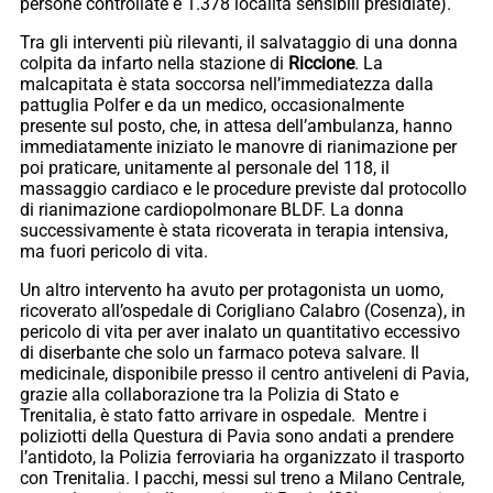
persone controllate e 1.378 località sensibili presidiate).
Tra gli interventi più rilevanti, il salvataggio di una donna
colpita da infarto nella stazione di
Riccione
. La
malcapitata è stata soccorsa nell’immediatezza dalla
pattuglia Polfer e da un medico, occasionalmente
presente sul posto, che, in attesa dell’ambulanza, hanno
immediatamente iniziato le manovre di rianimazione per
poi praticare, unitamente al personale del 118, il
massaggio cardiaco e le procedure previste dal protocollo
di rianimazione cardiopolmonare BLDF. La donna
successivamente è stata ricoverata in terapia intensiva,
ma fuori pericolo di vita.
Un altro intervento ha avuto per protagonista un uomo,
ricoverato all’ospedale di Corigliano Calabro (Cosenza), in
pericolo di vita per aver inalato un quantitativo eccessivo
di diserbante che solo un farmaco poteva salvare. Il
medicinale, disponibile presso il centro antiveleni di Pavia,
grazie alla collaborazione tra la Polizia di Stato e
Trenitalia, è stato fatto arrivare in ospedale. Mentre i
poliziotti della Questura di Pavia sono andati a prendere
l’antidoto, la Polizia ferroviaria ha organizzato il trasporto
con Trenitalia. I pacchi, messi sul treno a Milano Centrale,