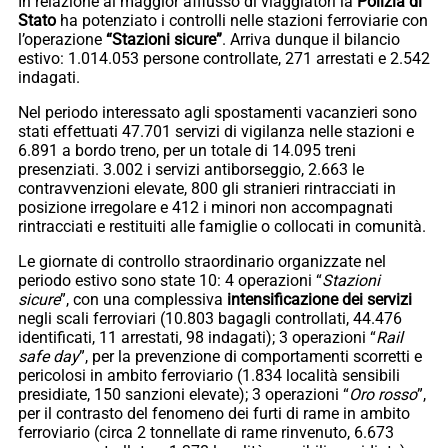
In relazione al maggior afflusso di viaggiatori la
Polizia di
Stato
ha potenziato i controlli nelle stazioni ferroviarie con
l’operazione
“Stazioni sicure”
. Arriva dunque il bilancio
estivo: 1.014.053 persone controllate, 271 arrestati e 2.542
indagati.
Nel periodo interessato agli spostamenti vacanzieri sono
stati effettuati 47.701 servizi di vigilanza nelle stazioni e
6.891 a bordo treno, per un totale di 14.095 treni
presenziati. 3.002 i servizi antiborseggio, 2.663 le
contravvenzioni elevate, 800 gli stranieri rintracciati in
posizione irregolare e 412 i minori non accompagnati
rintracciati e restituiti alle famiglie o collocati in comunità.
Le giornate di controllo straordinario organizzate nel
periodo estivo sono state 10: 4 operazioni “
Stazioni
sicure
”, con una complessiva
intensificazione dei servizi
negli scali ferroviari (10.803 bagagli controllati, 44.476
identificati, 11 arrestati, 98 indagati); 3 operazioni “
Rail
safe day
”, per la prevenzione di comportamenti scorretti e
pericolosi in ambito ferroviario (1.834 località sensibili
presidiate, 150 sanzioni elevate); 3 operazioni “
Oro rosso
”,
per il contrasto del fenomeno dei furti di rame in ambito
ferroviario (circa 2 tonnellate di rame rinvenuto, 6.673