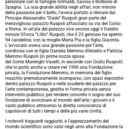
personale con le famiglie Grimaldi, Savoia e Borbone di
Spagna. La sua grande abilità negli affari, non minore
della passione per il bello, l’aveva portato a rilevare dal
Principe Alessandro “Dado” Ruspoli gran parte del
meraviglioso palazzo Ruspoli affacciato su via del Corso
a Roma. In un’ala del palazzo vive ancora oggi il fratello
minore Sforza “Lillio” Ruspoli, che il 23 gennaio ha spento
94 candeline, con la moglie Maria Pia e la figlia Giacinta.
L’avvocato aveva una grande passione per l’arte,
condivisa con le figlie Daniela Memmo d’Amelio e Patrizia
Memmo Ruspoli (in prime nozze sposa
del Conte Marenghi Vaselli, in seconde con Giulio Ruspoli)
che lo portò anche a creare nel 1990 una Fondazione
privata, la Fondazione Memmo, in memoria del figlio
maschio prematuramente scomparso, con spazi espositivi
dentro palazzo Ruspoli e nelle scuderie del palazzo per
l’arte contemporanea, gestita in forma privata senza
intervento pubblico, per rendere concreto il sogno del suo
fondatore di avvicinare al mondo dell’arte i giovani e il
vasto pubblico attraverso la diretta conoscenza di
capolavori di tutti i tempi e delle più varie civiltà.
I notevoli traguardi raggiunti, e l’apprezzamento del
mondo scientifico sono valsi negli anni alla Fondazione la