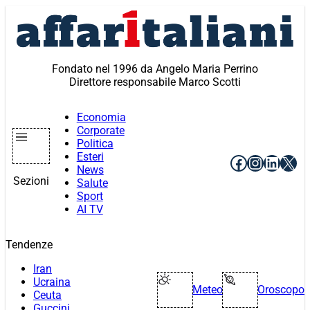
Vai
al
contenuto
Fondato nel 1996 da Angelo Maria Perrino
Direttore responsabile Marco Scotti
Economia
Corporate
Politica
Esteri
Facebook
Instagr
Linke
X
News
Sezioni
Salute
Sport
AI TV
Tendenze
Iran
Ucraina
Meteo
Oroscopo
Ceuta
Guccini