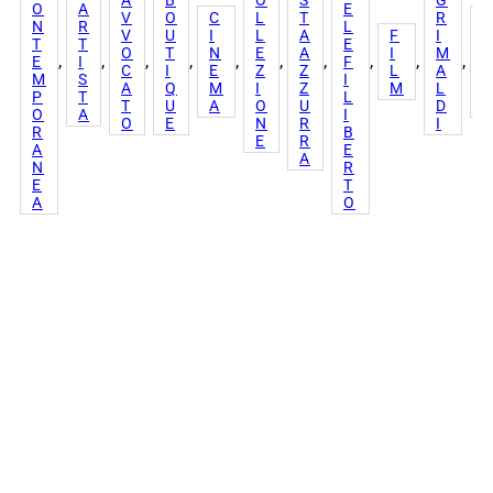
O
A
E
V
O
C
L
T
R
N
R
L
V
U
I
L
A
F
I
E
T
T
E
O
T
N
E
A
I
M
R
, 
, 
, 
, 
, 
, 
, 
, 
, 
, 
E
I
F
C
I
E
Z
Z
L
A
M
S
I
A
Q
M
I
Z
M
L
E
P
T
L
T
U
A
O
U
D
S
O
A
I
O
E
N
R
I
R
B
E
R
A
E
A
N
R
E
T
A
O