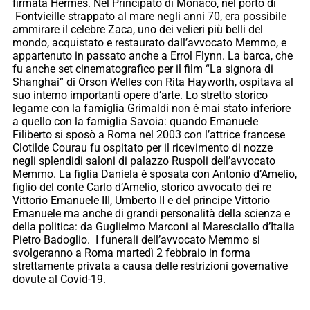
firmata Hermès. Nel Principato di Monaco, nel porto di
Fontvieille strappato al mare negli anni 70, era possibile
ammirare il celebre Zaca, uno dei velieri più belli del
mondo, acquistato e restaurato dall’avvocato Memmo, e
appartenuto in passato anche a Errol Flynn. La barca, che
fu anche set cinematografico per il film “La signora di
Shanghai” di Orson Welles con Rita Hayworth, ospitava al
suo interno importanti opere d’arte. Lo stretto storico
legame con la famiglia Grimaldi non è mai stato inferiore
a quello con la famiglia Savoia: quando Emanuele
Filiberto si sposò a Roma nel 2003 con l’attrice francese
Clotilde Courau fu ospitato per il ricevimento di nozze
negli splendidi saloni di palazzo Ruspoli dell’avvocato
Memmo. La figlia Daniela è sposata con Antonio d’Amelio,
figlio del conte Carlo d’Amelio, storico avvocato dei re
Vittorio Emanuele III, Umberto II e del principe Vittorio
Emanuele ma anche di grandi personalità della scienza e
della politica: da Guglielmo Marconi al Maresciallo d’Italia
Pietro Badoglio. I funerali dell’avvocato Memmo si
svolgeranno a Roma martedì 2 febbraio in forma
strettamente privata a causa delle restrizioni governative
dovute al Covid-19.