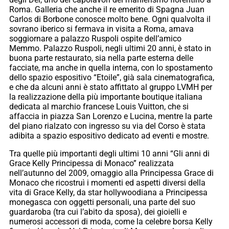
Roma. Galleria che anche il re emerito di Spagna Juan
Carlos di Borbone conosce molto bene. Ogni qualvolta il
sovrano iberico si fermava in visita a Roma, amava
soggiornare a palazzo Ruspoli ospite dell’amico
Memmo. Palazzo Ruspoli, negli ultimi 20 anni, è stato in
buona parte restaurato, sia nella parte esterna delle
facciate, ma anche in quella interna, con lo spostamento
dello spazio espositivo “Etoile”, già sala cinematografica,
e che da alcuni anni è stato affittato al gruppo LVMH per
la realizzazione della più importante boutique italiana
dedicata al marchio francese Louis Vuitton, che si
affaccia in piazza San Lorenzo e Lucina, mentre la parte
del piano rialzato con ingresso su via del Corso è stata
adibita a spazio espositivo dedicato ad eventi e mostre.
Tra quelle più importanti degli ultimi 10 anni “Gli anni di
Grace Kelly Principessa di Monaco” realizzata
nell’autunno del 2009, omaggio alla Principessa Grace di
Monaco che ricostruì i momenti ed aspetti diversi della
vita di Grace Kelly, da star hollywoodiana a Principessa
monegasca con oggetti personali, una parte del suo
guardaroba (tra cui l’abito da sposa), dei gioielli e
numerosi accessori di moda, come la celebre borsa Kelly