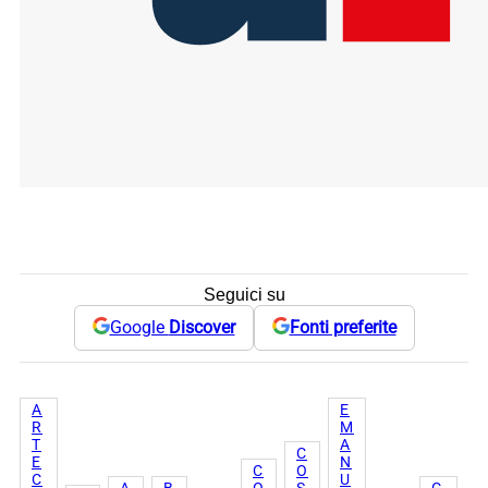
Seguici su
Google
Discover
Fonti preferite
A
E
R
M
T
A
C
E
N
C
O
C
U
A
B
O
S
G