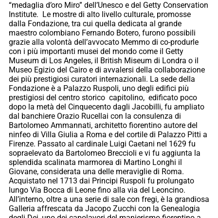
“medaglia d’oro Miro” dell’Unesco e del Getty Conservation
Institute. Le mostre di alto livello culturale, promosse
dalla Fondazione, tra cui quella dedicata al grande
maestro colombiano Fernando Botero, furono possibili
grazie alla volontà dell’avvocato Memmo di co-produrle
con i più importanti musei del mondo come il Getty
Museum di Los Angeles, il British Miseum di Londra o il
Museo Egizio del Cairo e di avvalersi della collaborazione
dei più prestigiosi curatori internazionali. La sede della
Fondazione è a Palazzo Ruspoli, uno degli edifici più
prestigiosi del centro storico capitolino, edificato poco
dopo la metà del Cinquecento dagli Jacobilli, fu ampliato
dal banchiere Orazio Rucellai con la consulenza di
Bartolomeo Ammannati, architetto fiorentino autore del
ninfeo di Villa Giulia a Roma e del cortile di Palazzo Pitti a
Firenze. Passato al cardinale Luigi Caetani nel 1629 fu
sopraelevato da Bartolomeo Breccioli e vi fu aggiunta la
splendida scalinata marmorea di Martino Longhi il
Giovane, considerata una delle meraviglie di Roma.
Acquistato nel 1713 dai Principi Ruspoli fu prolungato
lungo Via Bocca di Leone fino alla via del Leoncino.
All’interno, oltre a una serie di sale con fregi, è la grandiosa
Galleria affrescata da Jacopo Zucchi con la Genealogia
degli Dei, uno dei capolavori del manierismo fiorentino a