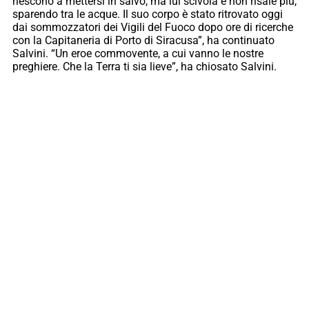
riescono a mettersi in salvo, ma lui scivola e non risale più,
sparendo tra le acque. Il suo corpo è stato ritrovato oggi
dai sommozzatori dei Vigili del Fuoco dopo ore di ricerche
con la Capitaneria di Porto di Siracusa”, ha continuato
Salvini. “Un eroe commovente, a cui vanno le nostre
preghiere. Che la Terra ti sia lieve”, ha chiosato Salvini.