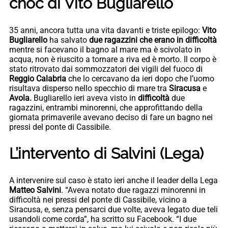
choc di Vito Bugliarello
35 anni, ancora tutta una vita davanti e triste epilogo:
Vito
Bugliarello
ha salvato
due ragazzini che erano in difficoltà
mentre si facevano il bagno al mare ma è scivolato in
acqua, non è riuscito a tornare a riva ed è morto. Il corpo è
stato ritrovato dai sommozzatori dei vigili del fuoco di
Reggio Calabria
che lo cercavano da ieri dopo che l’uomo
risultava disperso nello specchio di mare tra
Siracusa
e
Avola.
Bugliarello ieri aveva visto in
difficoltà
due
ragazzini, entrambi minorenni, che approfittando della
giornata primaverile avevano deciso di fare un bagno nei
pressi del ponte di Cassibile.
L’intervento di Salvini (Lega)
A intervenire sul caso è stato ieri anche il leader della Lega
Matteo Salvini
. “Aveva notato due ragazzi minorenni in
difficoltà nei pressi del ponte di Cassibile, vicino a
Siracusa, e, senza pensarci due volte, aveva legato due teli
usandoli come corda”, ha scritto su Facebook. “I due