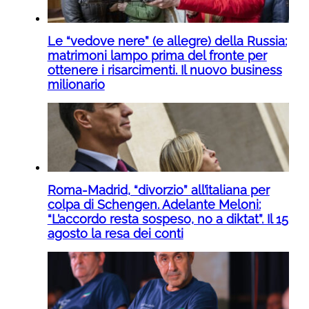
Le “vedove nere” (e allegre) della Russia:
matrimoni lampo prima del fronte per
ottenere i risarcimenti. Il nuovo business
milionario
Roma-Madrid, “divorzio” all’italiana per
colpa di Schengen. Adelante Meloni:
“L’accordo resta sospeso, no a diktat”. Il 15
agosto la resa dei conti