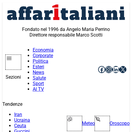
Vai
al
contenuto
Fondato nel 1996 da Angelo Maria Perrino
Direttore responsabile Marco Scotti
Economia
Corporate
Politica
Esteri
Facebook
Instagr
Linke
X
News
Sezioni
Salute
Sport
AI TV
Tendenze
Iran
Ucraina
Meteo
Oroscopo
Ceuta
Guccini