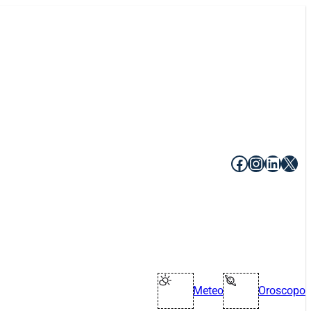
Facebook
Instagr
Linke
X
Meteo
Oroscopo