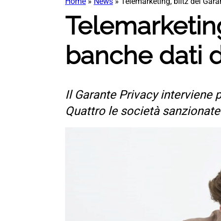
Home
»
News
»
Telemarketing, blitz del Garan
Telemarketing
banche dati d
Il Garante Privacy interviene p
Quattro le società sanzionate 