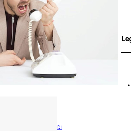
Le
Di