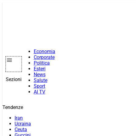
Vai
al
contenuto
Economia
Corporate
Politica
Esteri
News
Sezioni
Salute
Sport
AI TV
Tendenze
Iran
Ucraina
Ceuta
Guccini