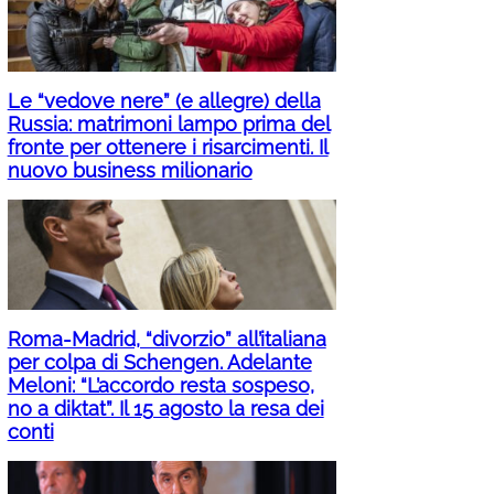
Le “vedove nere” (e allegre) della
Russia: matrimoni lampo prima del
fronte per ottenere i risarcimenti. Il
nuovo business milionario
Roma-Madrid, “divorzio” all’italiana
per colpa di Schengen. Adelante
Meloni: “L’accordo resta sospeso,
no a diktat”. Il 15 agosto la resa dei
conti