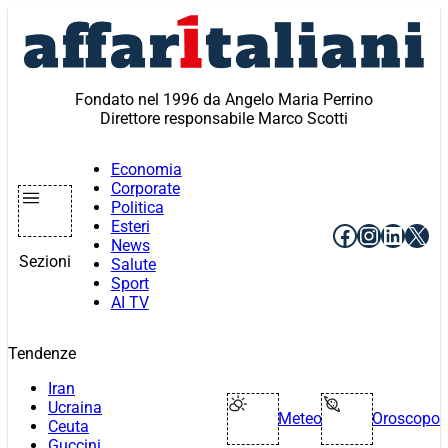
Vai
al
contenuto
Fondato nel 1996 da Angelo Maria Perrino
Direttore responsabile Marco Scotti
Economia
Corporate
Politica
Esteri
Facebook
Instagr
Linke
X
News
Sezioni
Salute
Sport
AI TV
Tendenze
Iran
Ucraina
Meteo
Oroscopo
Ceuta
Guccini