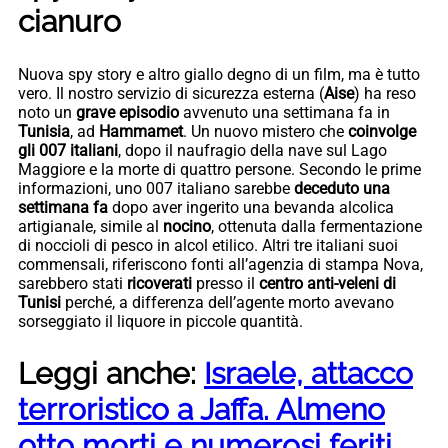
cianuro
Nuova spy story e altro giallo degno di un film, ma è tutto
vero. Il nostro servizio di sicurezza esterna (
Aise
) ha reso
noto un
grave episodio
avvenuto una settimana fa in
Tunisia
, ad
Hammamet
. Un nuovo mistero che
coinvolge
gli 007 italiani
, dopo il naufragio della nave sul Lago
Maggiore e la morte di quattro persone. Secondo le prime
informazioni, uno 007 italiano sarebbe
deceduto una
settimana fa
dopo aver ingerito una bevanda alcolica
artigianale, simile al
nocino
, ottenuta dalla fermentazione
di noccioli di pesco in alcol etilico. Altri tre italiani suoi
commensali, riferiscono fonti all’agenzia di stampa Nova,
sarebbero stati
ricoverati
presso il
centro anti-veleni di
Tunisi
perché, a differenza dell’agente morto avevano
sorseggiato il liquore in piccole quantità.
Leggi anche:
Israele, attacco
terroristico a Jaffa. Almeno
otto morti e numerosi feriti