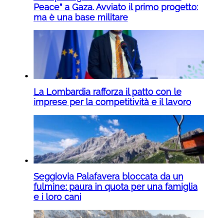
Peace” a Gaza. Avviato il primo progetto:
ma è una base militare
La Lombardia rafforza il patto con le
imprese per la competitività e il lavoro
Seggiovia Palafavera bloccata da un
fulmine: paura in quota per una famiglia
e i loro cani