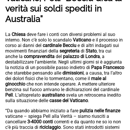
verità sui soldi spediti in
Australia”
La
Chiesa
deve fare i conti con diversi problemi al suo
interno. Non c’è solo lo scandalo
Vaticano
e il processo in
corso ai danni del
cardinale Becciu
e di altri indagati sui
movimenti finanziari della
segreteria
di
Stato
, tra cui
anche la
compravendita
del
palazzo di Londra
, a
destabilizzare l’ambiente. Negli ultimi giorni si è aggiunta
la notizia di un possibile passo indietro di
Papa Francesco
che starebbe pensando alle
dimissioni
, a causa, tra l’altro
dei dolori fisici che lo tormentano, come il
male al
ginocchio
che non intende operare. A mettere ulteriore
benzina sul fuoco arrivano le dichiarazioni del cardinale
Pell
. L’altoprelato
australiano
svela un retroscena inedito
sulla situazione delle
casse del Vaticano
.
“Da quando abbiamo iniziato a fare
pulizia nelle finanze
vaticane – spiega Pell alla Verità – siamo riusciti a
cancellare
3-4000 conti
correnti e da quanto ne so io non
c’è più traccia di
riciclaggio
. Sono stati introdotti sistemi