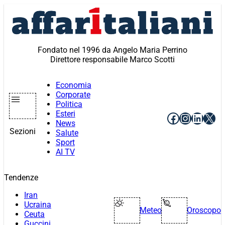
Vai
al
contenuto
Fondato nel 1996 da Angelo Maria Perrino
Direttore responsabile Marco Scotti
Economia
Corporate
Politica
Esteri
Facebook
Instagr
Linke
X
News
Sezioni
Salute
Sport
AI TV
Tendenze
Iran
Ucraina
Meteo
Oroscopo
Ceuta
Guccini