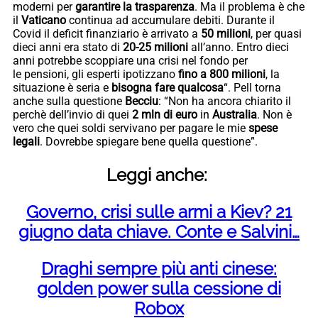
moderni per
garantire la trasparenza
. Ma il problema è che
il
Vaticano
continua ad accumulare debiti. Durante il
Covid il deficit finanziario è arrivato a
50 milioni
, per quasi
dieci anni era stato di
20-25 milioni
all’anno. Entro dieci
anni potrebbe scoppiare una crisi nel fondo per
le pensioni, gli esperti ipotizzano
fino a 800 milioni
, la
situazione è seria e
bisogna fare qualcosa
“. Pell torna
anche sulla questione
Becciu
: “Non ha ancora chiarito il
perchè dell’invio di quei
2 mln di euro
in
Australia
. Non è
vero che quei soldi servivano per pagare le mie
spese
legali
. Dovrebbe spiegare bene quella questione”.
Leggi anche:
Governo, crisi sulle armi a Kiev? 21
giugno data chiave. Conte e Salvini…
Draghi sempre più anti cinese:
golden power sulla cessione di
Robox