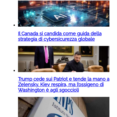
Il Canada si candida come guida della
strategia di cybersicurezza globale
Trump cede sui Patriot e tende la mano a
Zelensky. Kiev respira, ma l’ossigeno di
Washington è agli sgoccioli