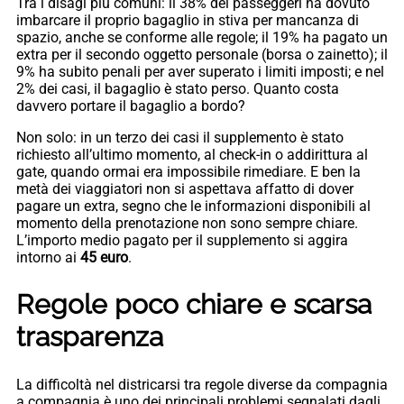
Tra i disagi più comuni: il 38% dei passeggeri ha dovuto
imbarcare il proprio bagaglio in stiva per mancanza di
spazio, anche se conforme alle regole; il 19% ha pagato un
extra per il secondo oggetto personale (borsa o zainetto); il
9% ha subito penali per aver superato i limiti imposti; e nel
2% dei casi, il bagaglio è stato perso. Quanto costa
davvero portare il bagaglio a bordo?
Non solo: in un terzo dei casi il supplemento è stato
richiesto all’ultimo momento, al check-in o addirittura al
gate, quando ormai era impossibile rimediare. E ben la
metà dei viaggiatori non si aspettava affatto di dover
pagare un extra, segno che le informazioni disponibili al
momento della prenotazione non sono sempre chiare.
L’importo medio pagato per il supplemento si aggira
intorno ai
45 euro
.
Regole poco chiare e scarsa
trasparenza
La difficoltà nel districarsi tra regole diverse da compagnia
a compagnia è uno dei principali problemi segnalati dagli