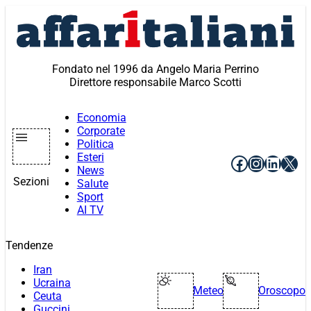
Vai
al
contenuto
Fondato nel 1996 da Angelo Maria Perrino
Direttore responsabile Marco Scotti
Economia
Corporate
Politica
Esteri
Facebook
Instagr
Linke
X
News
Sezioni
Salute
Sport
AI TV
Tendenze
Iran
Ucraina
Meteo
Oroscopo
Ceuta
Guccini