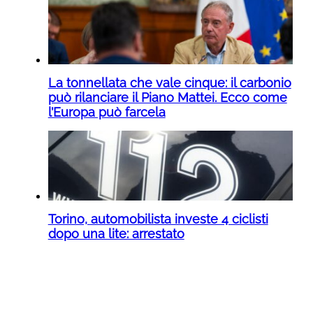
La tonnellata che vale cinque: il carbonio
può rilanciare il Piano Mattei. Ecco come
l’Europa può farcela
Torino, automobilista investe 4 ciclisti
dopo una lite: arrestato