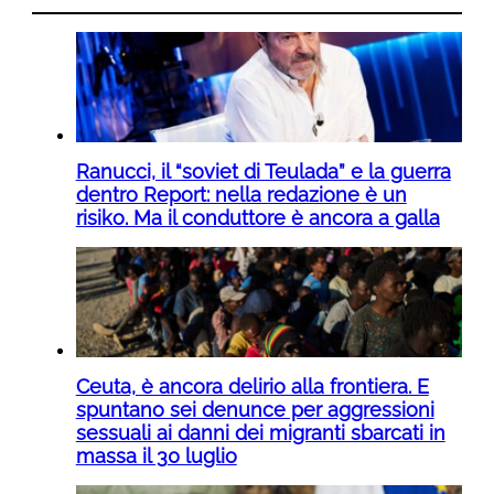
Ranucci, il “soviet di Teulada” e la guerra
dentro Report: nella redazione è un
risiko. Ma il conduttore è ancora a galla
Ceuta, è ancora delirio alla frontiera. E
spuntano sei denunce per aggressioni
sessuali ai danni dei migranti sbarcati in
massa il 30 luglio