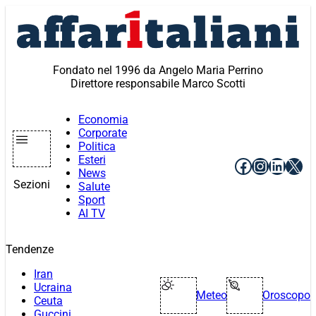
Vai
al
contenuto
Fondato nel 1996 da Angelo Maria Perrino
Direttore responsabile Marco Scotti
Economia
Corporate
Politica
Esteri
Facebook
Instagr
Linke
X
News
Sezioni
Salute
Sport
AI TV
Tendenze
Iran
Ucraina
Meteo
Oroscopo
Ceuta
Guccini