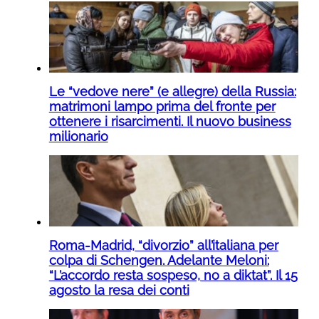
Le “vedove nere” (e allegre) della Russia:
matrimoni lampo prima del fronte per
ottenere i risarcimenti. Il nuovo business
milionario
Roma-Madrid, “divorzio” all’italiana per
colpa di Schengen. Adelante Meloni:
“L’accordo resta sospeso, no a diktat”. Il 15
agosto la resa dei conti