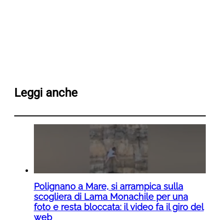
Leggi anche
Polignano a Mare, si arrampica sulla
scogliera di Lama Monachile per una
foto e resta bloccata: il video fa il giro del
web