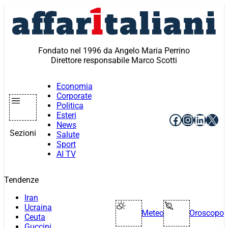
Vai
al
contenuto
Fondato nel 1996 da Angelo Maria Perrino
Direttore responsabile Marco Scotti
Economia
Corporate
Politica
Esteri
Facebook
Instagr
Linke
X
News
Sezioni
Salute
Sport
AI TV
Tendenze
Iran
Ucraina
Meteo
Oroscopo
Ceuta
Guccini