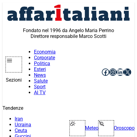
Vai
al
contenuto
Fondato nel 1996 da Angelo Maria Perrino
Direttore responsabile Marco Scotti
Economia
Corporate
Politica
Esteri
Facebook
Instagr
Linke
X
News
Sezioni
Salute
Sport
AI TV
Tendenze
Iran
Ucraina
Meteo
Oroscopo
Ceuta
Guccini