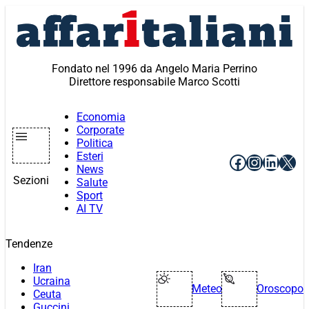
Vai
al
contenuto
Fondato nel 1996 da Angelo Maria Perrino
Direttore responsabile Marco Scotti
Economia
Corporate
Politica
Esteri
Facebook
Instagr
Linke
X
News
Sezioni
Salute
Sport
AI TV
Tendenze
Iran
Ucraina
Meteo
Oroscopo
Ceuta
Guccini