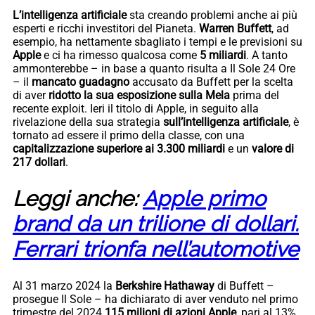
L’intelligenza artificiale
sta creando problemi anche ai più
esperti e ricchi investitori del Pianeta.
Warren Buffett
, ad
esempio, ha nettamente sbagliato i tempi e le previsioni su
Apple
e ci ha rimesso qualcosa come
5 miliardi
. A tanto
ammonterebbe – in base a quanto risulta a Il Sole 24 Ore
– il
mancato guadagno
accusato da Buffett per la scelta
di aver
ridotto la sua esposizione sulla Mela
prima del
recente exploit. Ieri il titolo di Apple, in seguito alla
rivelazione della sua strategia
sull’intelligenza artificiale
, è
tornato ad essere il primo della classe, con una
capitalizzazione superiore ai 3.300 miliardi
e un
valore di
217 dollari
.
Leggi anche:
Apple primo
brand da un trilione di dollari.
Ferrari trionfa nell’automotive
Al 31 marzo 2024 la
Berkshire Hathaway
di Buffett –
prosegue Il Sole – ha dichiarato di aver venduto nel primo
trimestre del 2024
115 milioni di azioni Apple
, pari al 13%