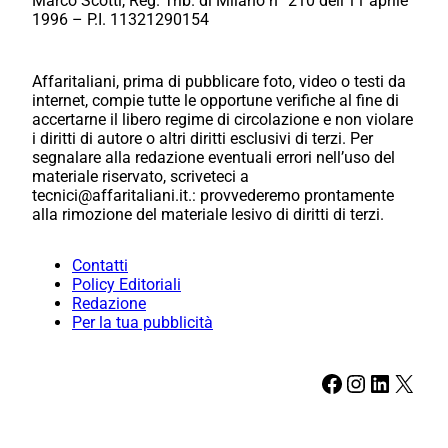
Marco Scotti, Reg. Trib. di Milano n° 210 dell’11 aprile
1996 – P.I. 11321290154
Affaritaliani, prima di pubblicare foto, video o testi da
internet, compie tutte le opportune verifiche al fine di
accertarne il libero regime di circolazione e non violare
i diritti di autore o altri diritti esclusivi di terzi. Per
segnalare alla redazione eventuali errori nell’uso del
materiale riservato, scriveteci a
tecnici@affaritaliani.it.: provvederemo prontamente
alla rimozione del materiale lesivo di diritti di terzi.
Contatti
Policy Editoriali
Redazione
Per la tua pubblicità
Facebook
Instagram
LinkedIn
X