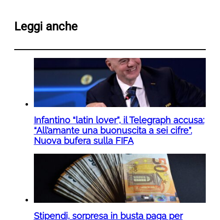
Leggi anche
Infantino “latin lover”, il Telegraph accusa:
“All’amante una buonuscita a sei cifre”.
Nuova bufera sulla FIFA
Stipendi, sorpresa in busta paga per