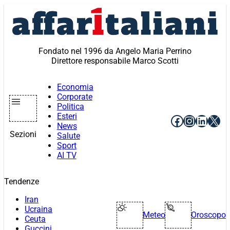
Vai
al
contenuto
Fondato nel 1996 da Angelo Maria Perrino
Direttore responsabile Marco Scotti
Economia
Corporate
Politica
Esteri
Facebook
Instagr
Linke
X
News
Sezioni
Salute
Sport
AI TV
Tendenze
Iran
Ucraina
Meteo
Oroscopo
Ceuta
Guccini