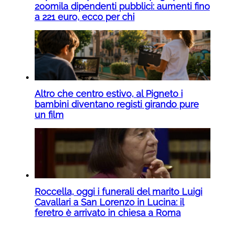
200mila dipendenti pubblici: aumenti fino
a 221 euro, ecco per chi
Altro che centro estivo, al Pigneto i
bambini diventano registi girando pure
un film
Roccella, oggi i funerali del marito Luigi
Cavallari a San Lorenzo in Lucina: il
feretro è arrivato in chiesa a Roma