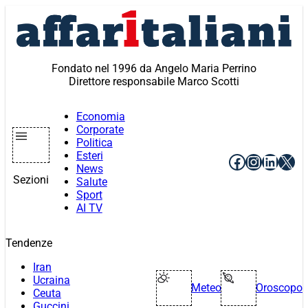
Vai
al
contenuto
Fondato nel 1996 da Angelo Maria Perrino
Direttore responsabile Marco Scotti
Economia
Corporate
Politica
Esteri
Facebook
Instagr
Linke
X
News
Sezioni
Salute
Sport
AI TV
Tendenze
Iran
Ucraina
Meteo
Oroscopo
Ceuta
Guccini