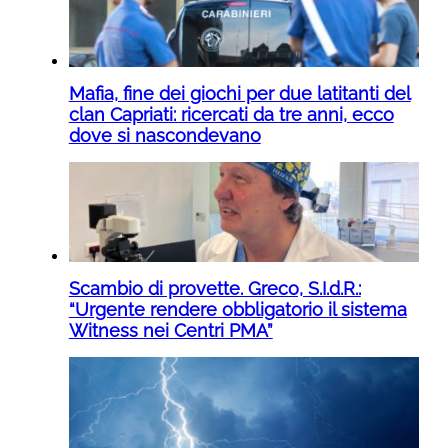
Mafia, fine dei giochi per due latitanti del
clan Capriati: ricercati da tre anni, ecco
dove si nascondevano
Scambio di provette. Greco, S.I.d.R.:
“Urgente rendere obbligatorio il sistema
Witness nei Centri PMA”