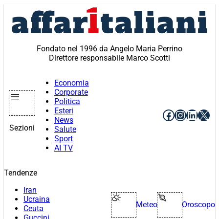
Vai
al
contenuto
Fondato nel 1996 da Angelo Maria Perrino
Direttore responsabile Marco Scotti
Economia
Corporate
Politica
Esteri
Facebook
Instagr
Linke
X
News
Sezioni
Salute
Sport
AI TV
Tendenze
Iran
Ucraina
Meteo
Oroscopo
Ceuta
Guccini