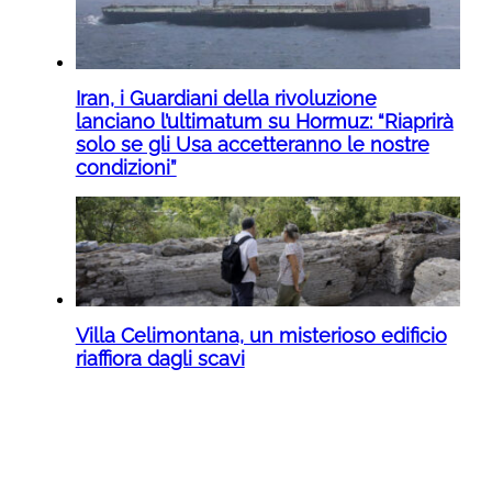
Iran, i Guardiani della rivoluzione
lanciano l’ultimatum su Hormuz: “Riaprirà
solo se gli Usa accetteranno le nostre
condizioni”
Villa Celimontana, un misterioso edificio
riaffiora dagli scavi