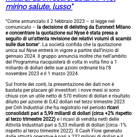
mirino salute, lusso”
“Come annunciato il 2 febbraio 2023 – si legge nel
comunicato –
la decisione di delisting da Euronext Milano
e concentrare la quotazione sul Nyse è stata presa a
seguito di un’attenta revisione dei relativi volumi di scambi
sulle due borse
“. La società confida che la quotazione
unica sul Nyse entrerà in vigore a partire dall’inizio di
gennaio 2024. Il gruppo annuncia inoltre che nell’ambito
del Programma riacquisterà di volta in volta fino a 1
miliardo di dollari delle sue azioni ordinarie tra l’8
novembre 2023 e il 1 marzo 2024.
Sul fronte dei conti, la presentazione dei dati non è
bastata per placare gli investitori: i nove mesi si sono
chiusi con un utile netto di 570 milioni di dollari e risultato
diluito per azione di 0,42 dollari nel terzo trimestre 2023
per Cnh Industrial che ha registrato nel periodo
ricavi
consolidati pari a 5,99 miliardi di dollari (circa +2% rispetto
al terzo trimestre 2022)
e i ricavi di vendita netti delle
Attività Industriali pari a 5,33 miliardi di dollari (circa -1%
rispetto al terzo trimestre 2022). Il Cash Flow generato
dalle attività operative è pari a 232 milioni di dollari e il