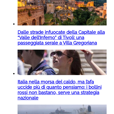
Dalle strade infuocate della Capitale alla
“Valle dell’Inferno” di Tivoli: una
passeggiata serale a Villa Gregoriana
Italia nella morsa del caldo, ma l’afa
uccide più di quanto pensiamo: i bollini
rossi non bastano, serve una strategia
nazionale