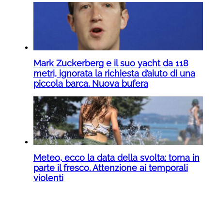
Mark Zuckerberg e il suo yacht da 118
metri, ignorata la richiesta d’aiuto di una
piccola barca. Nuova bufera
Meteo, ecco la data della svolta: torna in
parte il fresco. Attenzione ai temporali
violenti