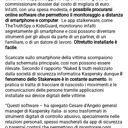
commissionare dossier dal costo di migliaia di euro.
Infatti, con una spesa modesta, è
possibile procurarsi
online software che permettono il monitoraggio a distanza
di smartphone e computer
. Le app stalkerware, come
TheTruthSpy o KidsGuard, monitorano infatti
segretamente gli smartphone e così possono diventare
strumenti per gli abusi da parte di un partner, di un
familiare, o di un datore di lavoro.
Oltretutto installarle è
facile
.
Scaricate sullo smartphone della vittima scompaiono
dalla schermata principale, così non possono essere
rilevate. Secondo il rapporto “Naked & truth realizzato
dalla società di sicurezza informatica Kaspersky dunque
il
fenomeno dello Stakerware è in costante aumento
. In
pratica si tratta di tracciare di nascosto i movimenti e le
comunicazioni delle persone tramite applicazioni
installate sui device digitali delle vittime.
“Questi software – ha spiegato Cesare d’Angelo general
manager di Kaspersky italia- si sono trasformati in
strumenti digitali di controllo abusivo, specialmente nelle
relazioni personali, spesso mascherati da app di sicurezza
o parental control che permettono di monitorare ogni