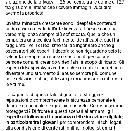
violazione della privacy, il 26 per cento tra le donne e il 27
tra gli uomini ritiene che ricevere immagini vuol dire
averne la proprietà.
Un’altra minaccia crescente sono i deepfake contenuti
audio e video creati dall’intelligenza artificiale con una
verosimiglianza sempre più sofisticata. Quella che un
tempo era una tecnica facilmente identificabile, oggi ha
raggiunto livelli di realismo tali da ingannare anche gli
osservatori più esperti. I deepfake non riguardano solo le
celebrità: sempre più spesso sono usati per colpire
persone comuni, creando video falsi a scopo di ricatto. Gli
esperti di Kaspersky avvertono che i deepfake potrebbero
diventare uno strumento di abuso sempre più comune
nelle relazioni online, utilizzati per manipolare o intimidire
le vittime.
La capacità di questi falsi digitali di distruggere
reputazioni o compromettere la sicurezza personale è
dunque un pericolo sempre più concreto. Come possiamo
proteggerci? Di fronte a questi scenari allarmanti,
gli
esperti sottolineano l’importanza dell’educazione digitale,
in particolare tra i giovani
, per comprendere i rischi legati
alla condivisione di contenuti online. Inoltre strumenti