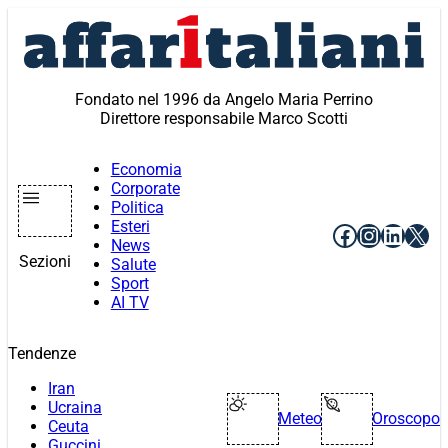
Vai
al
contenuto
Fondato nel 1996 da Angelo Maria Perrino
Direttore responsabile Marco Scotti
Economia
Corporate
Politica
Esteri
Facebook
Instagr
Linke
X
News
Sezioni
Salute
Sport
AI TV
Tendenze
Iran
Ucraina
Meteo
Oroscopo
Ceuta
Guccini