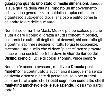
guadagna quanto uno stato di medie dimensioni,
dunque
la sua qualità della vita ha imposto un impoverimento
schiavistico generalizzato, soldati compiacenti di un
gigantesco auto-genocidio, silenzioso e pulito come le
calandre idiote delle sue auto.
Non è il solo ma The Mask/Musk è più pericoloso perché
aiuta a dare il colpo di grazia a tutti i concetti filosofici,
economici e culturali degli ultimi decenni, chi controlla gli
algoritmi, esprime i desideri di tutti, forgia le coscienze,
racconta tutto quello che ci deve “piacere” senza provare
piacere, una società perfetta dove in
Grande Banco del
Casinò,
pieno di luci e di colori anonimi, vince sempre.
Non se n’è accorto nessuno, ma
il vero Dracula post-
moderno
, ha continuato a succhiarci il sangue, ma senza
cattiveria e senza niente di personale, solo per nutrirsi,
solo per farci capire che
i nostri sogni non sono altro che il
marketing amichevole delle sue aziende.
Possiamo dargli
torto?