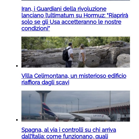
Iran, i Guardiani della rivoluzione
lanciano l’ultimatum su Hormuz: “Riaprirà
solo se gli Usa accetteranno le nostre
condizioni”
Villa Celimontana, un misterioso edificio
riaffiora dagli scavi
Spagna, al via i controlli su chi arriva
dall’Italia: come funzionano, quali