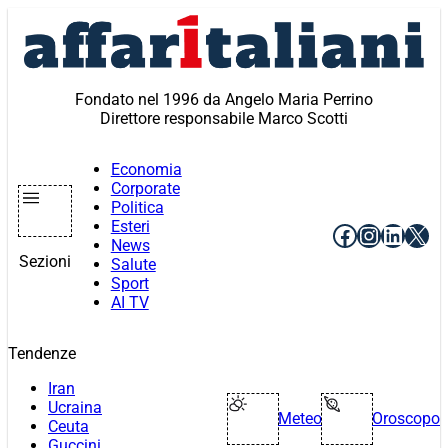
Vai
al
contenuto
Fondato nel 1996 da Angelo Maria Perrino
Direttore responsabile Marco Scotti
Economia
Corporate
Politica
Esteri
Facebook
Instagr
Linke
X
News
Sezioni
Salute
Sport
AI TV
Tendenze
Iran
Ucraina
Meteo
Oroscopo
Ceuta
Guccini