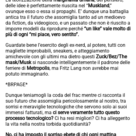
delle idee è perfettamente riuscita nel “
Muskland
,”
ovunque esso o essa si propaghi. E’ dunque una battaglia
antica tra il futuro che assomiglia tanto ad un medioevo
da fiction, da videogioco, e un passato che non è riuscito a
imporre modelli da riprodurre perché
“un like” vale molto di
più di ogni “mi piace, vero sentito”.
Guardate bene l’esercito degli ex-nerd, al potere, tutti con
magliette improbabili, sneakers, e atteggiamento
amichevole con gli ultimi ma dietro questi
Zuck/Bez/The
mask/Musk
si nasconde intelligentemente il padrone delle
ferriere di
Metropolis
, ma Fritz Lang non avrebbe mai
potuto immaginarlo.
*BRPAGE*
Dunque teniamogli la coda del frac mentre ci racconta il
suo futuro che assomiglia pericolosamente al nostro, tra
sorrisi e meraviglie tecnologiche che servono solo ai suoi
immensi fatturati, ma
ci serve veramente tutto questo
processo tecnologico?
Ci ha resi migliori? Ci ha alleggerito
la vita nella nostra torbida quotidianità?
No, ci ha imposto il sorriso ebete di chi ogni mattina