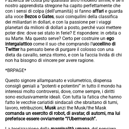
Pazienza se costa più qualsiasi altro modello simile, e se il
nostro apprendista stregone ha capito perfettamente che
con i sensi di colpa (dell’umanità) si fanno
affari
e guarda
alla voce
Bezos o Gates
, suoi coinquilini della classifica
dei miliardari in dollari, e con la passione per i viaggi
planetari da milioni di dollari a posto, perché vuoi mettere
poter dire: dove sei stato in ferie? E rispondere: in orbita o
su Marte. Ma questo serve? Certo per costruire un
ego
intergalattico
come il suo che comprando l’
uccellino di
Twitter
ha pensato bene di purgare il colosso con una
dieta da cavallo, senza ritorno, e con la faccia livida di chi
non ha bisogno di vincere per avere ragione.
*BRPAGE*
Questo signore allampanato e volumetrico, dispensa
consigli geniali a “potenti e potentini” in tutto il mondo ha
interessi molto controversi, dove, come sempre, i diritti
sono esclusivamente ideali. Con tutta la fatica che hanno
fatto le vecchie cariatidi sindacali che sbraitano di turni,
lavoro, retribuzioni,
Musk
anzi the Musk/the Mask
comanda un esercito di robot, di avatar, di automi, ma lui
preferisce essere ovviamente “l’Ubermensch”.
La teorizzazione della
marginalità umana
, del pensiero,