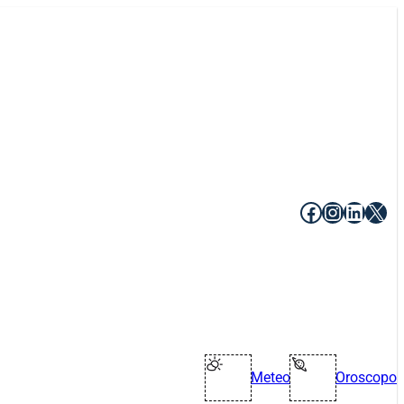
Facebook
Instagr
Linke
X
Meteo
Oroscopo