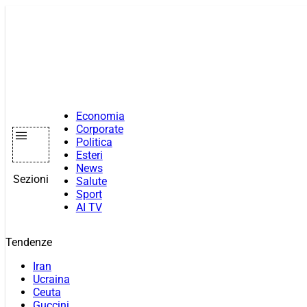
Vai
al
contenuto
Economia
Corporate
Politica
Esteri
News
Sezioni
Salute
Sport
AI TV
Tendenze
Iran
Ucraina
Ceuta
Guccini