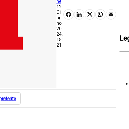
ne
12
Gi
ug
no
20
24,
Le
18:
21
preferite