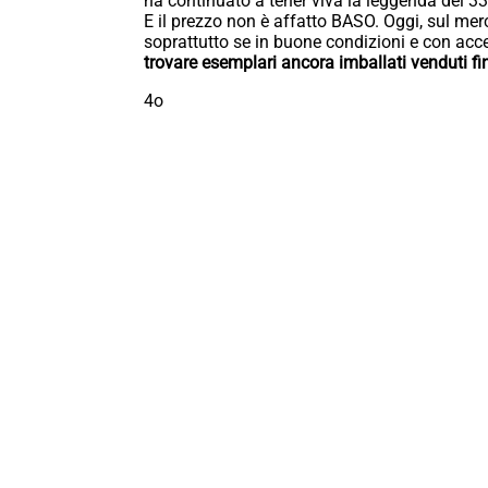
ha continuato a tener viva la leggenda del 331
E il prezzo non è affatto BASO. Oggi, sul merc
soprattutto se in buone condizioni e con acce
trovare esemplari ancora imballati venduti fi
4o