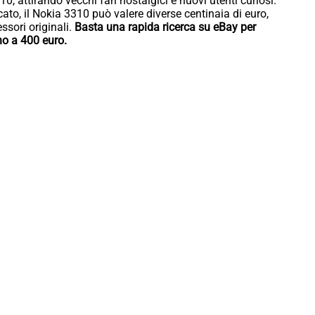
0, attirando vecchi fan nostalgici e nuovi utenti curiosi.
ato, il Nokia 3310 può valere diverse centinaia di euro,
ssori originali.
Basta una rapida ricerca su eBay per
no a 400 euro.