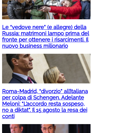
Le “vedove nere” (e allegre) della
Russia: matrimoni lampo prima del
fronte per ottenere i risarcimenti. Il
nuovo business milionario
Roma-Madrid, “divorzio” all’italiana
per colpa di Schengen. Adelante
Meloni: “L’accordo resta sospeso,
no a diktat”. Il 15 agosto la resa dei
conti