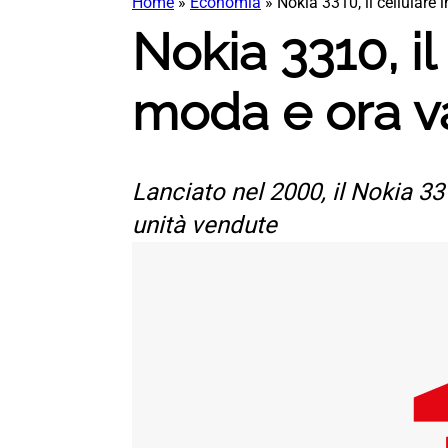
Home
»
Economia
»
Nokia 3310, il cellulare 
Nokia 3310, il 
moda e ora v
Lanciato nel 2000, il Nokia 33
unità vendute