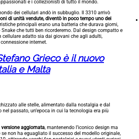
ppassionati e i collezionisti di tutto il mondo.
ondo dei cellulari andò in subbuglio. Il 3310 arrivò
ioni di unità vendute, diventò in poco tempo uno dei
ristiche principali erano una batteria che durava giorni,
co Snake che tutti ben ricorderemo. Dal design compatto e
n cellulare adatto sia dai giovani che agli adulti,
 connessione internet.
tefano Grieco è il nuovo
alia e Malta
chizzato alle stelle, alimentato dalla nostalgia e dal
 nel passato, un’epoca in cui la tecnologia era più
a versione aggiornata
, mantenendo l’iconico design ma
e non ha eguagliato il successo del modello originale,