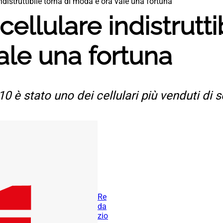
indistruttibile torna di moda e ora vale una fortuna
cellulare indistrutti
ale una fortuna
10 è stato uno dei cellulari più venduti di 
Re
da
zio