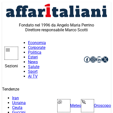
Vai
al
contenuto
Fondato nel 1996 da Angelo Maria Perrino
Direttore responsabile Marco Scotti
Economia
Corporate
Politica
Esteri
Facebook
Instagr
Linke
X
News
Sezioni
Salute
Sport
AI TV
Tendenze
Iran
Ucraina
Meteo
Oroscopo
Ceuta
Guccini