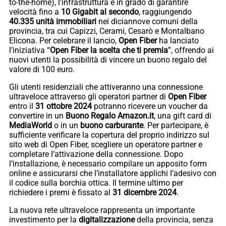
to-the-home), l’infrastruttura è in grado di garantire
velocità fino a
10 Gigabit al secondo
, raggiungendo
40.335 unità immobiliari
nei diciannove comuni della
provincia, tra cui Capizzi, Cerami, Cesarò e Montalbano
Elicona. Per celebrare il lancio,
Open Fiber
ha lanciato
l’iniziativa “
Open Fiber la scelta che ti premia
”, offrendo ai
nuovi utenti la possibilità di vincere un buono regalo del
valore di 100 euro.
Gli utenti residenziali che attiveranno una connessione
ultraveloce attraverso gli operatori partner di
Open Fiber
entro il
31 ottobre 2024
potranno ricevere un voucher da
convertire in un
Buono Regalo Amazon.it
, una gift card di
MediaWorld
o in un
buono carburante
. Per partecipare, è
sufficiente verificare la copertura del proprio indirizzo sul
sito web di Open Fiber, scegliere un operatore partner e
completare l’attivazione della connessione. Dopo
l’installazione, è necessario compilare un apposito form
online e assicurarsi che l’installatore applichi l’adesivo con
il codice sulla borchia ottica. Il termine ultimo per
richiedere i premi è fissato al
31 dicembre 2024
.
La nuova rete ultraveloce rappresenta un importante
investimento per la
digitalizzazione
della provincia, senza