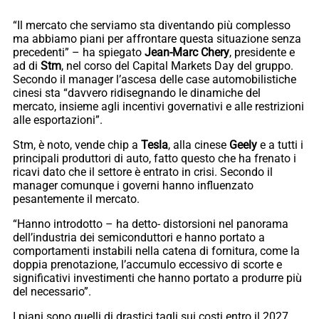
“Il mercato che serviamo sta diventando più complesso
ma abbiamo piani per affrontare questa situazione senza
precedenti” – ha spiegato
Jean-Marc Chery
, presidente e
ad di
Stm
, nel corso del Capital Markets Day del gruppo.
Secondo il manager l’ascesa delle case automobilistiche
cinesi sta “davvero ridisegnando le dinamiche del
mercato, insieme agli incentivi governativi e alle restrizioni
alle esportazioni”.
Stm, è noto, vende chip a
Tesla
, alla cinese
Geely
e a tutti i
principali produttori di auto, fatto questo che ha frenato i
ricavi dato che il settore è entrato in crisi. Secondo il
manager comunque i governi hanno influenzato
pesantemente il mercato.
“Hanno introdotto – ha detto- distorsioni nel panorama
dell’industria dei semiconduttori e hanno portato a
comportamenti instabili nella catena di fornitura, come la
doppia prenotazione, l’accumulo eccessivo di scorte e
significativi investimenti che hanno portato a produrre più
del necessario”.
I piani sono quelli di drastici tagli sui costi entro il 2027