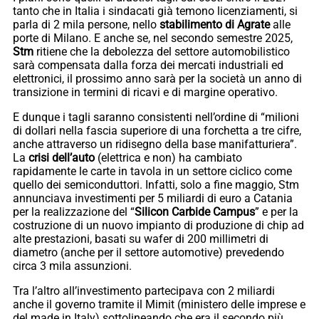
tanto che in Italia i sindacati già temono licenziamenti, si
parla di 2 mila persone, nello
stabilimento di Agrate
alle
porte di Milano. E anche se, nel secondo semestre 2025,
Stm
ritiene che la debolezza del settore automobilistico
sarà compensata dalla forza dei mercati industriali ed
elettronici, il prossimo anno sarà per la società un anno di
transizione in termini di ricavi e di margine operativo.
E dunque i tagli saranno consistenti nell’ordine di “milioni
di dollari nella fascia superiore di una forchetta a tre cifre,
anche attraverso un ridisegno della base manifatturiera”.
La
crisi dell’auto
(elettrica e non) ha cambiato
rapidamente le carte in tavola in un settore ciclico come
quello dei semiconduttori. Infatti, solo a fine maggio, Stm
annunciava investimenti per 5 miliardi di euro a Catania
per la realizzazione del “
Silicon Carbide Campus
” e per la
costruzione di un nuovo impianto di produzione di chip ad
alte prestazioni, basati su wafer di 200 millimetri di
diametro (anche per il settore automotive) prevedendo
circa 3 mila assunzioni.
Tra l’altro all’investimento partecipava con 2 miliardi
anche il governo tramite il Mimit (ministero delle imprese e
del made in Italy) sottolineando che era il secondo più