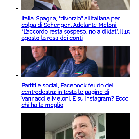
Italia-Spagna, “divorzio” all’italiana per
colpa di Schengen. Adelante Meloni:
“L’accordo resta sospeso, no a diktat”. Il 15
agosto la resa dei conti
Partiti e social, Facebook feudo del
centrodestra: in testa le pagine di
Vannacci e Meloni. E su Instagram? Ecco
chi ha la meglio