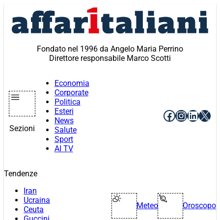
Vai
al
contenuto
Fondato nel 1996 da Angelo Maria Perrino
Direttore responsabile Marco Scotti
Economia
Corporate
Politica
Esteri
Facebook
Instagr
Linke
X
News
Sezioni
Salute
Sport
AI TV
Tendenze
Iran
Ucraina
Meteo
Oroscopo
Ceuta
Guccini