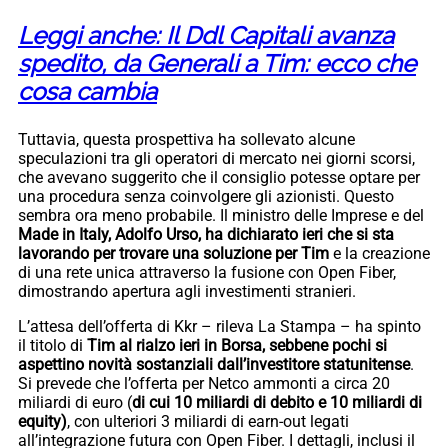
Leggi anche: Il Ddl Capitali avanza
spedito, da Generali a Tim: ecco che
cosa cambia
Tuttavia, questa prospettiva ha sollevato alcune
speculazioni tra gli operatori di mercato nei giorni scorsi,
che avevano suggerito che il consiglio potesse optare per
una procedura senza coinvolgere gli azionisti. Questo
sembra ora meno probabile. Il ministro delle Imprese e del
Made in Italy, Adolfo Urso, ha dichiarato ieri che si sta
lavorando per trovare una soluzione per Tim
e la creazione
di una rete unica attraverso la fusione con Open Fiber,
dimostrando apertura agli investimenti stranieri.
L’attesa dell’offerta di Kkr – rileva La Stampa – ha spinto
il titolo di
Tim al rialzo ieri in Borsa, sebbene pochi si
aspettino novità sostanziali dall’investitore statunitense
.
Si prevede che l’offerta per Netco ammonti a circa 20
miliardi di euro (
di cui 10 miliardi di debito e 10 miliardi di
equity)
, con ulteriori 3 miliardi di earn-out legati
all’integrazione futura con Open Fiber. I dettagli, inclusi il