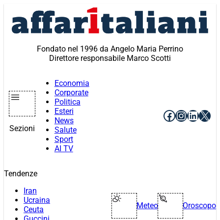
Vai
al
contenuto
Fondato nel 1996 da Angelo Maria Perrino
Direttore responsabile Marco Scotti
Economia
Corporate
Politica
Esteri
Facebook
Instagr
Linke
X
News
Sezioni
Salute
Sport
AI TV
Tendenze
Iran
Ucraina
Meteo
Oroscopo
Ceuta
Guccini