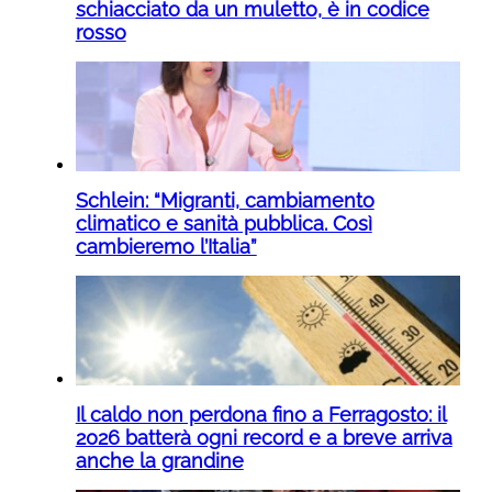
schiacciato da un muletto, è in codice
rosso
Schlein: “Migranti, cambiamento
climatico e sanità pubblica. Così
cambieremo l’Italia”
Il caldo non perdona fino a Ferragosto: il
2026 batterà ogni record e a breve arriva
anche la grandine