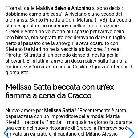
“Tornati dalle Maldive
Belen e Antonino
si sono decisi:
dobbiamo cambiare casa”. A rivelarlo è uno scoop del
giornalista Santo Pirrotta a Ogni Mattina (TV8). La coppia
sta per spostarsi in una nuova bellissima abitazione:
“Belen e Antonino volevano più spazio per l’arrivo della
loro bimba, ma soprattutto desideravano dare un taglio
netto al passato che la showgirl aveva costruito con
Stefano De Martino nella vecchia abitazione…” rivela
Pirrotta. Si tratta di un periodo denso di novità per la
showgirl. E’ infatti in arrivo un docu-reality sulla famiglia
Rodriguez e “ci saranno anche Cecilia e Ignazio” riferisce il
giornalista.
Melissa Satta beccata con un’ex
fiamma a cena da Cracco
Nuovo amore per
Melissa Satta
? “Recentemente è stata
paparazzata con un imprenditore della moda: Mattia
Rivetti – racconta Pirrotta – ma qualche giorno fa, durante
una cena nel nuovo ristorante di Cracco, all’improvviso è
arrivato un calciatore: il capitano del Milano Alessio