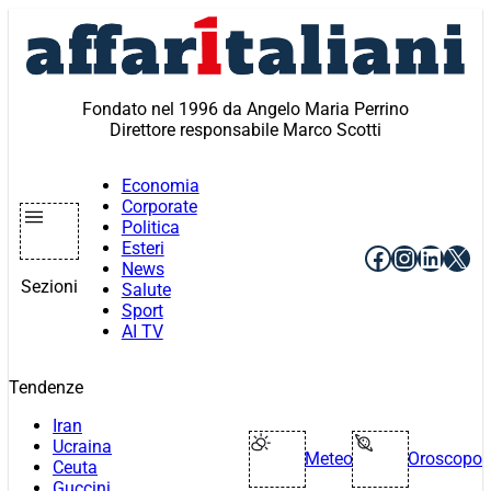
Vai
al
contenuto
Fondato nel 1996 da Angelo Maria Perrino
Direttore responsabile Marco Scotti
Economia
Corporate
Politica
Esteri
Facebook
Instagr
Linke
X
News
Sezioni
Salute
Sport
AI TV
Tendenze
Iran
Ucraina
Meteo
Oroscopo
Ceuta
Guccini