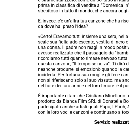
prima in classifica di vendite a “Domenica I
strepitoso in tutto il mondo, che ancora oggi
E, invece, c’è un’altra tua canzone che ha ri
da dove hai preso l’idea?
«Certo! Eravamo tutti insieme una sera, nella
scale sua figlia adolescente, vestita di nero
una donna. Il padre non reagì in modo positiv
avesse realizzato che il passaggio da “bambi
ricordiamo tutti quanto rimase nervoso tutta 
questa canzone, “Il tempo se ne va”. Ti dirò 
neanche produrre: si emozionò quando la cant
inciderla. Per fortuna sua moglie gli fece ca
non si riferiscano solo al suo vissuto, ma anc
nel fiore dei loro anni e del loro timore: è il 
È importante citare che Cristiano Minellono pr
prodotto da Bianca Film SRL di Donatella Bot
partecipato anche artisti quali Pupo, I Pooh, 
con le loro voci e canzoni e continuano a tocc
Servizio realizz