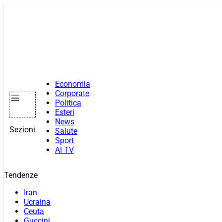
Vai
al
contenuto
Economia
Corporate
Politica
Esteri
News
Sezioni
Salute
Sport
AI TV
Tendenze
Iran
Ucraina
Ceuta
Guccini