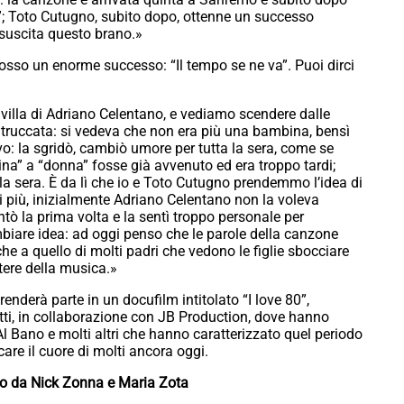
n”; Toto Cutugno, subito dopo, ottenne un successo
 suscita questo brano.»
scosso un enorme successo: “Il tempo se ne va”. Puoi dirci
 villa di Adriano Celentano, e vediamo scendere dalle
 e truccata: si vedeva che non era più una bambina, bensì
o: la sgridò, cambiò umore per tutta la sera, come se
na” a “donna” fosse già avvenuto ed era troppo tardi;
la sera. È da lì che io e Toto Cutugno prendemmo l’idea di
di più, inizialmente Adriano Celentano non la voleva
ò la prima volta e la sentì troppo personale per
mbiare idea: ad oggi penso che le parole della canzone
he a quello di molti padri che vedono le figlie sbocciare
potere della musica.»
enderà parte in un docufilm intitolato “I love 80”,
ti, in collaborazione con JB Production, dove hanno
Al Bano e molti altri che hanno caratterizzato quel periodo
are il cuore di molti ancora oggi.
ato da Nick Zonna e Maria Zota