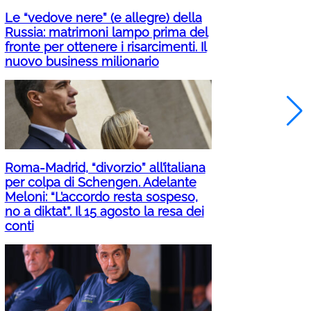
Le “vedove nere” (e allegre) della
Russia: matrimoni lampo prima del
fronte per ottenere i risarcimenti. Il
nuovo business milionario
Roma-Madrid, “divorzio” all’italiana
per colpa di Schengen. Adelante
Meloni: “L’accordo resta sospeso,
no a diktat”. Il 15 agosto la resa dei
conti