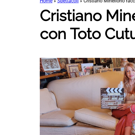
Home
»
Spettacoli
»
Cristiano Minellono rac
Cristiano Min
con Toto Cut