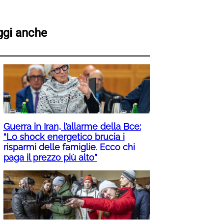
ggi anche
Guerra in Iran, l’allarme della Bce:
“Lo shock energetico brucia i
risparmi delle famiglie. Ecco chi
paga il prezzo più alto”