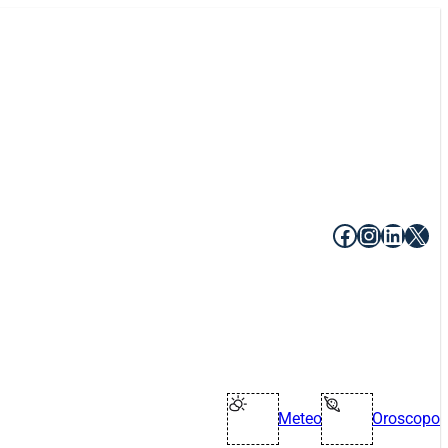
Facebook
Instagr
Linke
X
Meteo
Oroscopo