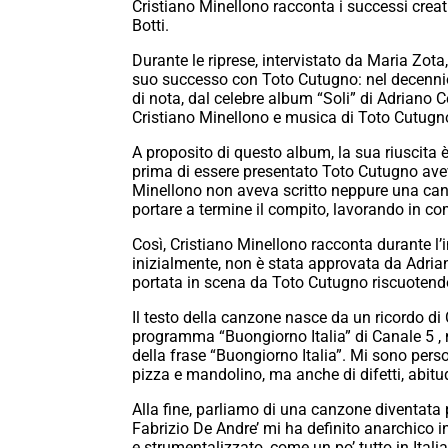
Cristiano Minellono racconta i successi creat
Botti.
Durante le riprese, intervistato da Maria Zota
suo successo con Toto Cutugno: nel decennio
di nota, dal celebre album “Soli” di Adriano C
Cristiano Minellono e musica di Toto Cutugn
A proposito di questo album, la sua riuscita è
prima di essere presentato Toto Cutugno ave
Minellono non aveva scritto neppure una canz
portare a termine il compito, lavorando in comp
Così, Cristiano Minellono racconta durante l’
inizialmente, non è stata approvata da Adria
portata in scena da Toto Cutugno riscuotend
Il testo della canzone nasce da un ricordo di 
programma “Buongiorno Italia” di Canale 5 , 
della frase “Buongiorno Italia”. Mi sono perso a
pizza e mandolino, ma anche di difetti, abitud
Alla fine, parliamo di una canzone diventata p
Fabrizio De Andre’ mi ha definito anarchico ind
e strumentalizzato, come un po’ tutto in Ital