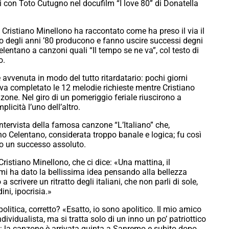
i con Toto Cutugno nel docufilm “I love 80” di Donatella
, Cristiano Minellono ha raccontato come ha preso il via il
 degli anni ’80 producono e fanno uscire successi degni
elentano a canzoni quali “Il tempo se ne va”, col testo di
o.
 avvenuta in modo del tutto ritardatario: pochi giorni
va completato le 12 melodie richieste mentre Cristiano
one. Nel giro di un pomeriggio feriale riuscirono a
licità l’uno dell’altro.
intervista della famosa canzone “L’Italiano” che,
no Celentano, considerata troppo banale e logica; fu così
o un successo assoluto.
Cristiano Minellono, che ci dice: «Una mattina, il
mi ha dato la bellissima idea pensando alla bellezza
 scrivere un ritratto degli italiani, che non parli di sole,
ini, ipocrisia.»
olitica, corretto? «Esatto, io sono apolitico. Il mio amico
ividualista, ma si tratta solo di un inno un po’ patriottico
ia: la canzone è arrivata quinta a Sanremo e subito dopo