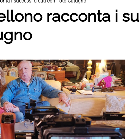
conta i successi creati con Toto Cutugno
ellono racconta i su
ugno