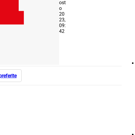
ost
o
20
23,
09:
42
preferite