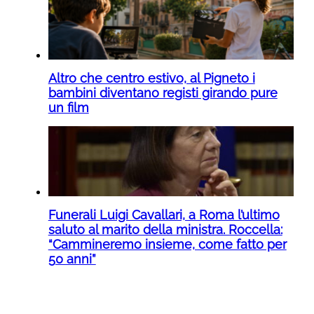
Altro che centro estivo, al Pigneto i
bambini diventano registi girando pure
un film
Funerali Luigi Cavallari, a Roma l’ultimo
saluto al marito della ministra. Roccella:
“Cammineremo insieme, come fatto per
50 anni”