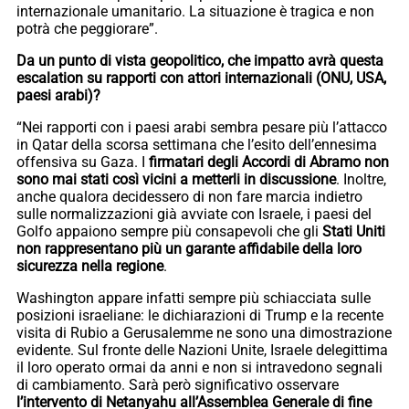
internazionale umanitario. La situazione è tragica e non
potrà che peggiorare”.
Da un punto di vista geopolitico, che impatto avrà questa
escalation su rapporti con attori internazionali (ONU, USA,
paesi arabi)?
“Nei rapporti con i paesi arabi sembra pesare più l’attacco
in Qatar della scorsa settimana che l’esito dell’ennesima
offensiva su Gaza. I
firmatari degli Accordi di Abramo non
sono mai stati così vicini a metterli in discussione
. Inoltre,
anche qualora decidessero di non fare marcia indietro
sulle normalizzazioni già avviate con Israele, i paesi del
Golfo appaiono sempre più consapevoli che gli
Stati Uniti
non rappresentano più un garante affidabile della loro
sicurezza nella regione
.
Washington appare infatti sempre più schiacciata sulle
posizioni israeliane: le dichiarazioni di Trump e la recente
visita di Rubio a Gerusalemme ne sono una dimostrazione
evidente. Sul fronte delle Nazioni Unite, Israele delegittima
il loro operato ormai da anni e non si intravedono segnali
di cambiamento. Sarà però significativo osservare
l’intervento di Netanyahu all’Assemblea Generale di fine