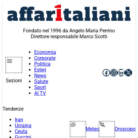
Vai
al
contenuto
Fondato nel 1996 da Angelo Maria Perrino
Direttore responsabile Marco Scotti
Economia
Corporate
Politica
Esteri
Facebook
Instagr
Linke
X
News
Sezioni
Salute
Sport
AI TV
Tendenze
Iran
Ucraina
Meteo
Oroscopo
Ceuta
Guccini