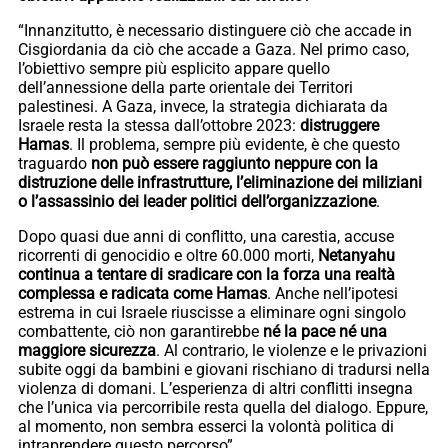
“Innanzitutto, è necessario distinguere ciò che accade in
Cisgiordania da ciò che accade a Gaza. Nel primo caso,
l’obiettivo sempre più esplicito appare quello
dell’annessione della parte orientale dei Territori
palestinesi. A Gaza, invece, la strategia dichiarata da
Israele resta la stessa dall’ottobre 2023:
distruggere
Hamas
. Il problema, sempre più evidente, è che questo
traguardo
non può essere raggiunto neppure con la
distruzione delle infrastrutture, l’eliminazione dei miliziani
o l’assassinio dei leader politici dell’organizzazione
.
Dopo quasi due anni di conflitto, una carestia, accuse
ricorrenti di genocidio e oltre 60.000 morti,
Netanyahu
continua a tentare di sradicare con la forza una realtà
complessa e radicata come Hamas
. Anche nell’ipotesi
estrema in cui Israele riuscisse a eliminare ogni singolo
combattente, ciò non garantirebbe
né la pace né una
maggiore sicurezza
. Al contrario, le violenze e le privazioni
subite oggi da bambini e giovani rischiano di tradursi nella
violenza di domani. L’esperienza di altri conflitti insegna
che l’unica via percorribile resta quella del dialogo. Eppure,
al momento, non sembra esserci la volontà politica di
intraprendere questo percorso”.