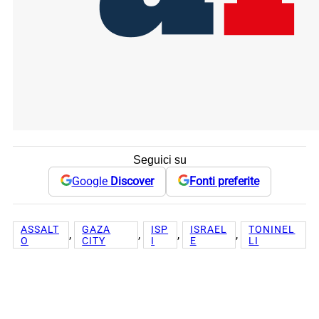
Seguici su
Google
Discover
Fonti preferite
ASSALT
GAZA
ISP
ISRAEL
TONINEL
, 
, 
, 
, 
O
CITY
I
E
LI