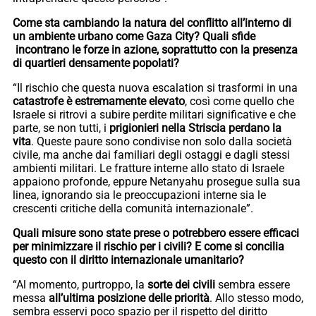
Come sta cambiando la natura del conflitto all’interno di
un ambiente urbano come Gaza City? Quali sfide
incontrano le forze in azione, soprattutto con la presenza
di quartieri densamente popolati?
“Il rischio che questa nuova escalation si trasformi in una
catastrofe è estremamente elevato
, così come quello che
Israele si ritrovi a subire perdite militari significative e che
parte, se non tutti, i
prigionieri nella Striscia perdano la
vita
. Queste paure sono condivise non solo dalla società
civile, ma anche dai familiari degli ostaggi e dagli stessi
ambienti militari. Le fratture interne allo stato di Israele
appaiono profonde, eppure Netanyahu prosegue sulla sua
linea, ignorando sia le preoccupazioni interne sia le
crescenti critiche della comunità internazionale”.
Quali misure sono state prese o potrebbero essere efficaci
per minimizzare il rischio per i civili? E come si concilia
questo con il diritto internazionale umanitario?
“Al momento, purtroppo, la
sorte dei civili
sembra essere
messa
all’ultima posizione delle priorità
. Allo stesso modo,
sembra esservi poco spazio per il rispetto del diritto