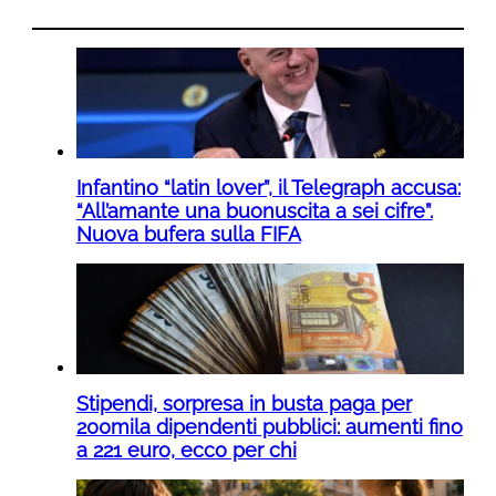
Infantino “latin lover”, il Telegraph accusa:
“All’amante una buonuscita a sei cifre”.
Nuova bufera sulla FIFA
Stipendi, sorpresa in busta paga per
200mila dipendenti pubblici: aumenti fino
a 221 euro, ecco per chi