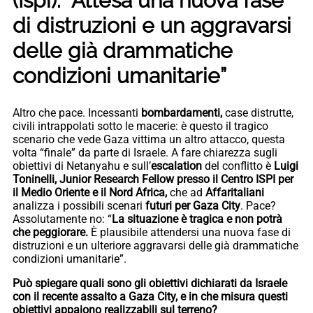
(Ispi): “Attesa una nuova fase
di distruzioni e un aggravarsi
delle già drammatiche
condizioni umanitarie”
Altro che pace. Incessanti
bombardamenti,
case distrutte,
civili intrappolati sotto le macerie: è questo il tragico
scenario che vede Gaza vittima un altro attacco, questa
volta “finale” da parte di Israele. A fare chiarezza sugli
obiettivi di Netanyahu e sull’
escalation
del conflitto è
Luigi
Toninelli, Junior Research Fellow presso il Centro ISPI per
il Medio Oriente e il Nord Africa,
che ad
Affaritaliani
analizza i possibili scenari
futuri per Gaza City
. Pace?
Assolutamente no: “
La situazione è tragica e non potrà
che peggiorare.
È plausibile attendersi una nuova fase di
distruzioni e un ulteriore aggravarsi delle già drammatiche
condizioni umanitarie”.
Può spiegare quali sono gli obiettivi dichiarati da Israele
con il recente assalto a Gaza City, e in che misura questi
obiettivi appaiono realizzabili sul terreno?