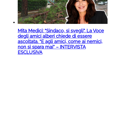
Mita Medici: “Sindaco, si svegli”. La Voce
degli amici alberi chiede di essere
ascoltata. “E agli amici, come ai nemici,
non si spara mai” – INTERVISTA
ESCLUSIVA