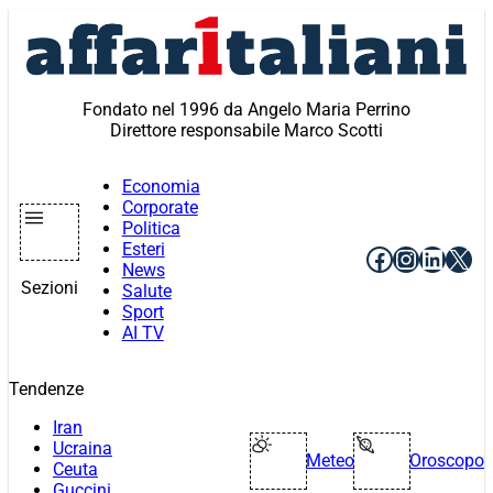
Vai
al
contenuto
Fondato nel 1996 da Angelo Maria Perrino
Direttore responsabile Marco Scotti
Economia
Corporate
Politica
Esteri
Facebook
Instagr
Linke
X
News
Sezioni
Salute
Sport
AI TV
Tendenze
Iran
Ucraina
Meteo
Oroscopo
Ceuta
Guccini