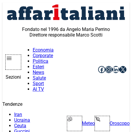
Vai
al
contenuto
Fondato nel 1996 da Angelo Maria Perrino
Direttore responsabile Marco Scotti
Economia
Corporate
Politica
Esteri
Facebook
Instagr
Linke
X
News
Sezioni
Salute
Sport
AI TV
Tendenze
Iran
Ucraina
Meteo
Oroscopo
Ceuta
Guccini