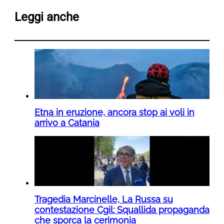
Leggi anche
Etna in eruzione, ancora stop ai voli in
arrivo a Catania
Tragedia Marcinelle, La Russa su
contestazione Cgil: Squallida propaganda
che sporca la cerimonia