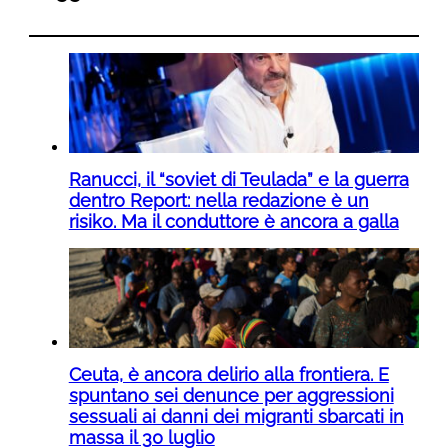
Ranucci, il “soviet di Teulada” e la guerra
dentro Report: nella redazione è un
risiko. Ma il conduttore è ancora a galla
Ceuta, è ancora delirio alla frontiera. E
spuntano sei denunce per aggressioni
sessuali ai danni dei migranti sbarcati in
massa il 30 luglio