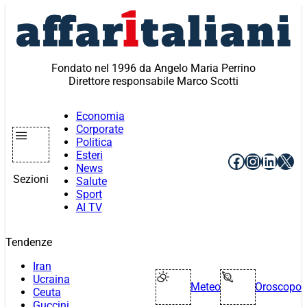
Vai
al
contenuto
Fondato nel 1996 da Angelo Maria Perrino
Direttore responsabile Marco Scotti
Economia
Corporate
Politica
Esteri
Facebook
Instagr
Linke
X
News
Sezioni
Salute
Sport
AI TV
Tendenze
Iran
Ucraina
Meteo
Oroscopo
Ceuta
Guccini