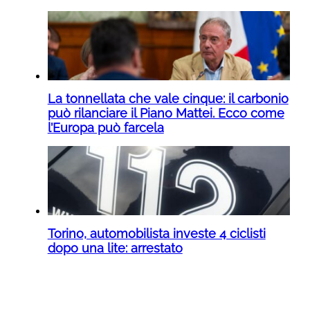
La tonnellata che vale cinque: il carbonio
può rilanciare il Piano Mattei. Ecco come
l’Europa può farcela
Torino, automobilista investe 4 ciclisti
dopo una lite: arrestato