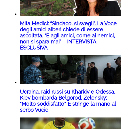
Mita Medici: “Sindaco, si svegli”. La Voce
degli amici alberi chiede di essere
ascoltata. “E agli amici, come ai nemici,
non si spara mai” – INTERVISTA
ESCLUSIVA
Ucraina, raid russi su Kharkiv e Odessa.
Kiev bombarda Belgorod, Zelensky:
“Molto soddisfatto”. E stringe la mano al
serbo Vucic