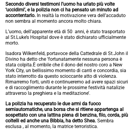
Secondo diversi testimoni l’uomo ha urlato più volte
‘uccidimi’, e la polizia non ci ha pensato un minuto ad
accontentarlo.
In realtà la motivazione vera dell’accaduto
non sembra al momento ancora molto chiara.
L’uomo, dell’apparente età di 50 anni, è stato trasportato
al St.Luke’s Hospital dove è stato dichiarato ufficialmente
morto.
Isadora Wilkenfeld, portavoce della Cattedrale di St.John il
Divino ha detto che ‘fortunatamente nessuna persona è
stata colpita.È orribile che il dono del nostro coro a New
York City, un bellissimo momento di canti e concordia, sia
stato interrotto da questo scioccante atto di violenza.
Rimarremo forti, uniti e continueremo ad avere spazi sicuri
e di raccoglimento durante le prossime festività natalizie
attraverso la preghiera e la meditazione’.
La polizia ha recuperato le due armi da fuoco
semiautomatiche, una borsa che si ritiene appartenga al
sospettato con una lattina piena di benzina, filo, corda, più
coltelli ed anche una Bibbia, ha detto Shea.
Sembra
esclusa , al momento, la matrice terroristica.