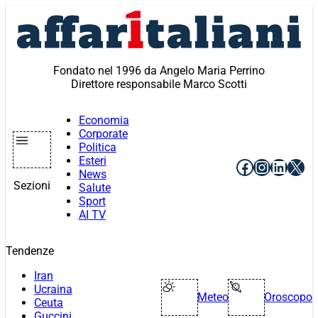
Vai
al
contenuto
Fondato nel 1996 da Angelo Maria Perrino
Direttore responsabile Marco Scotti
Economia
Corporate
Politica
Esteri
Facebook
Instagr
Linke
X
News
Sezioni
Salute
Sport
AI TV
Tendenze
Iran
Ucraina
Meteo
Oroscopo
Ceuta
Guccini