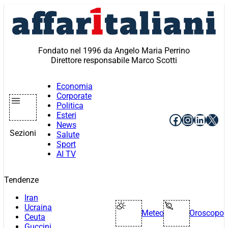
Vai
al
contenuto
Fondato nel 1996 da Angelo Maria Perrino
Direttore responsabile Marco Scotti
Economia
Corporate
Politica
Esteri
Facebook
Instagr
Linke
X
News
Sezioni
Salute
Sport
AI TV
Tendenze
Iran
Ucraina
Meteo
Oroscopo
Ceuta
Guccini