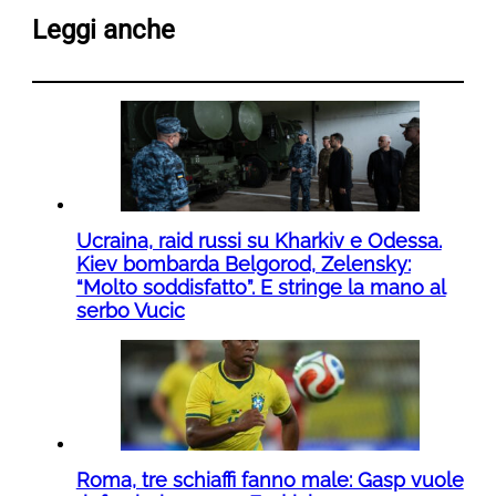
Leggi anche
Ucraina, raid russi su Kharkiv e Odessa.
Kiev bombarda Belgorod, Zelensky:
“Molto soddisfatto”. E stringe la mano al
serbo Vucic
Roma, tre schiaffi fanno male: Gasp vuole