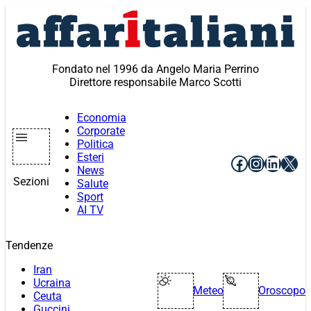
Vai
al
contenuto
Fondato nel 1996 da Angelo Maria Perrino
Direttore responsabile Marco Scotti
Economia
Corporate
Politica
Esteri
Facebook
Instagr
Linke
X
News
Sezioni
Salute
Sport
AI TV
Tendenze
Iran
Ucraina
Meteo
Oroscopo
Ceuta
Guccini