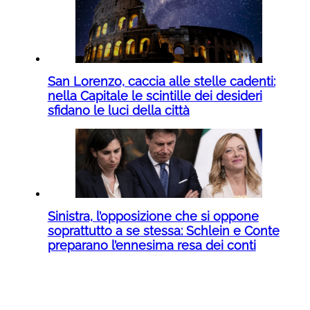
San Lorenzo, caccia alle stelle cadenti:
nella Capitale le scintille dei desideri
sfidano le luci della città
Sinistra, l’opposizione che si oppone
soprattutto a se stessa: Schlein e Conte
preparano l’ennesima resa dei conti