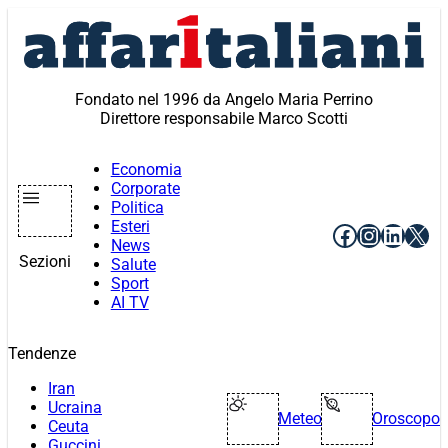
Vai
al
contenuto
Fondato nel 1996 da Angelo Maria Perrino
Direttore responsabile Marco Scotti
Economia
Corporate
Politica
Esteri
Facebook
Instagr
Linke
X
News
Sezioni
Salute
Sport
AI TV
Tendenze
Iran
Ucraina
Meteo
Oroscopo
Ceuta
Guccini