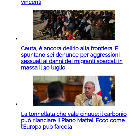
vincenti
Ceuta, è ancora delirio alla frontiera. E
spuntano sei denunce per aggressioni
sessuali ai danni dei migranti sbarcati in
massa il 30 luglio
La tonnellata che vale cinque: il carbonio
può rilanciare il Piano Mattei. Ecco come
l’Europa può farcela