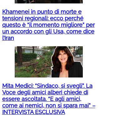
Khamenei in punto di morte e
tensioni regionali: ecco perché
questo è “il momento migliore” per
un accordo con gli Usa, come dice
l’Iran
Mita Medici: “Sindaco, si svegli”. La
Voce degli amici alberi chiede di
essere ascoltata. “E agli amici,
come ai nemici, non si spara mai” –
INTERVISTA ESCLUSIVA