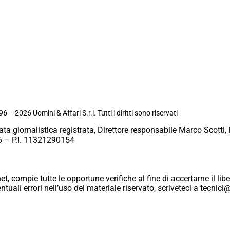
6 – 2026 Uomini & Affari S.r.l. Tutti i diritti sono riservati
ata giornalistica registrata, Direttore responsabile Marco Scotti, 
 – P.I. 11321290154
et, compie tutte le opportune verifiche al fine di accertarne il libe
eventuali errori nell’uso del materiale riservato, scriveteci a tecn