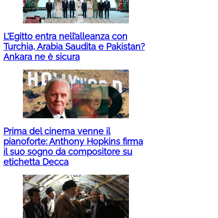
L’Egitto entra nell’alleanza con
Turchia, Arabia Saudita e Pakistan?
Ankara ne è sicura
Prima del cinema venne il
pianoforte: Anthony Hopkins firma
il suo sogno da compositore su
etichetta Decca