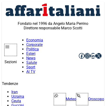
Vai
al
contenuto
Fondato nel 1996 da Angelo Maria Perrino
Direttore responsabile Marco Scotti
Economia
Corporate
Politica
Esteri
Facebook
Instagr
Linke
X
News
Sezioni
Salute
Sport
AI TV
Tendenze
Iran
Ucraina
Meteo
Oroscopo
Ceuta
Guccini