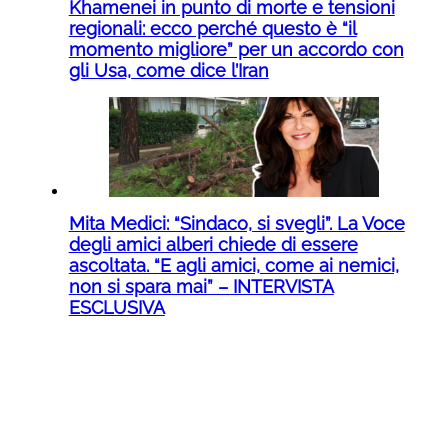
Khamenei in punto di morte e tensioni
regionali: ecco perché questo è “il
momento migliore” per un accordo con
gli Usa, come dice l’Iran
Mita Medici: “Sindaco, si svegli”. La Voce
degli amici alberi chiede di essere
ascoltata. “E agli amici, come ai nemici,
non si spara mai” – INTERVISTA
ESCLUSIVA