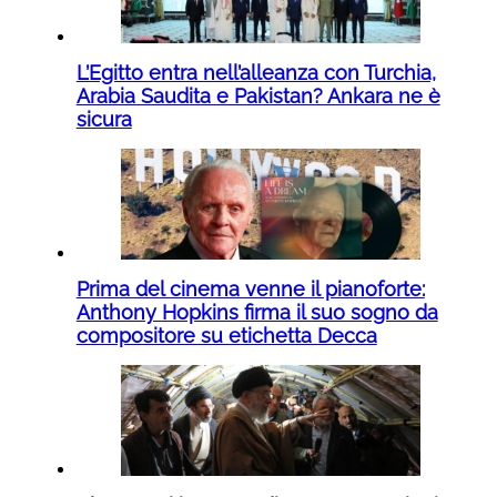
L’Egitto entra nell’alleanza con Turchia,
Arabia Saudita e Pakistan? Ankara ne è
sicura
Prima del cinema venne il pianoforte:
Anthony Hopkins firma il suo sogno da
compositore su etichetta Decca