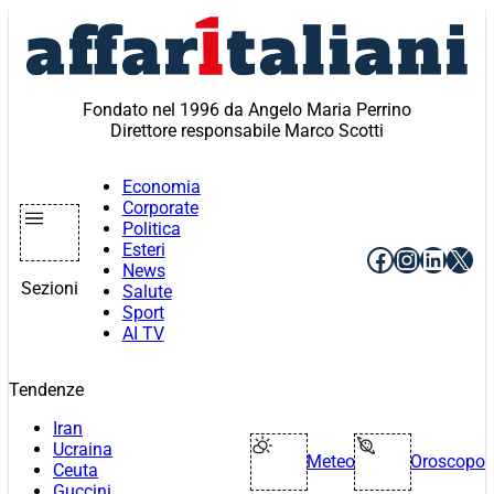
Vai
al
contenuto
Fondato nel 1996 da Angelo Maria Perrino
Direttore responsabile Marco Scotti
Economia
Corporate
Politica
Esteri
Facebook
Instagr
Linke
X
News
Sezioni
Salute
Sport
AI TV
Tendenze
Iran
Ucraina
Meteo
Oroscopo
Ceuta
Guccini