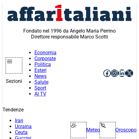
Vai
al
contenuto
Fondato nel 1996 da Angelo Maria Perrino
Direttore responsabile Marco Scotti
Economia
Corporate
Politica
Esteri
Facebook
Instagr
Linke
X
News
Sezioni
Salute
Sport
AI TV
Tendenze
Iran
Ucraina
Meteo
Oroscopo
Ceuta
Guccini