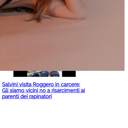
Partiti e social, Facebook feudo del
centrodestra: in testa le pagine di
Vannacci e Meloni. E su Instagram?
Ecco chi ha la meglio
Salvini visita Roggero in carcere:
Gli siamo vicini no a risarcimenti ai
parenti dei rapinatori