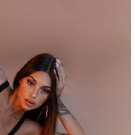
Le “vedove nere” (e allegre) della
Russia: matrimoni lampo prima del
fronte per ottenere i risarcimenti. Il
nuovo business milionario
Italia-Spagna, “divorzio” all’italiana
per colpa di Schengen. Adelante
Meloni: “L’accordo resta sospeso,
no a diktat”. Il 15 agosto la resa dei
conti