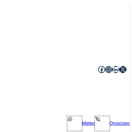
Facebook
Instagr
Linke
X
Meteo
Oroscopo