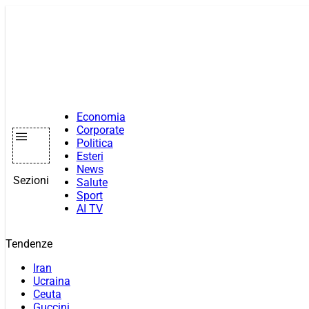
Vai
al
contenuto
Economia
Corporate
Politica
Esteri
News
Sezioni
Salute
Sport
AI TV
Tendenze
Iran
Ucraina
Ceuta
Guccini