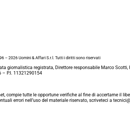
6 – 2026 Uomini & Affari S.r.l. Tutti i diritti sono riservati
ata giornalistica registrata, Direttore responsabile Marco Scotti, 
 – P.I. 11321290154
et, compie tutte le opportune verifiche al fine di accertarne il libe
eventuali errori nell’uso del materiale riservato, scriveteci a tecn