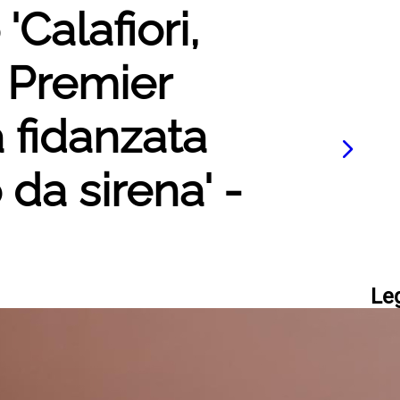
'Calafiori,
: Premier
 fidanzata
 da sirena' -
Le