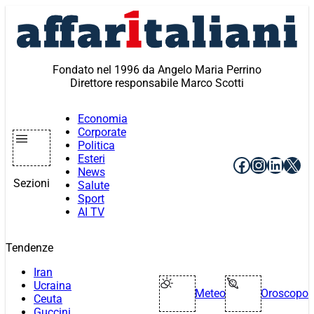
Vai
al
contenuto
Fondato nel 1996 da Angelo Maria Perrino
Direttore responsabile Marco Scotti
Economia
Corporate
Politica
Esteri
Facebook
Instagr
Linke
X
News
Sezioni
Salute
Sport
AI TV
Tendenze
Iran
Ucraina
Meteo
Oroscopo
Ceuta
Guccini