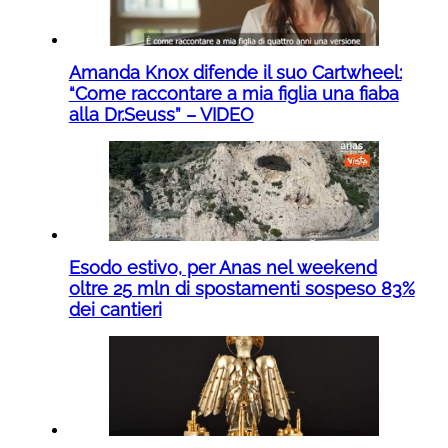
Amanda Knox difende il suo Cartwheel:
“Come raccontare a mia figlia una fiaba
alla Dr.Seuss” – VIDEO
Esodo estivo, per Anas nel weekend
oltre 25 mln di spostamenti sospeso 83%
dei cantieri