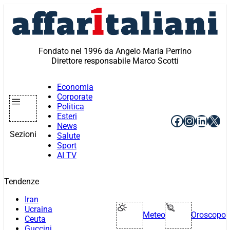
Vai
al
contenuto
Fondato nel 1996 da Angelo Maria Perrino
Direttore responsabile Marco Scotti
Economia
Corporate
Politica
Esteri
Facebook
Instagr
Linke
X
News
Sezioni
Salute
Sport
AI TV
Tendenze
Iran
Ucraina
Meteo
Oroscopo
Ceuta
Guccini