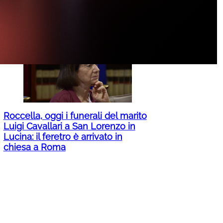
Altro che centro estivo, al Pigneto i
bambini diventano registi girando
pure un film
Roccella, oggi i funerali del marito
Luigi Cavallari a San Lorenzo in
Lucina: il feretro è arrivato in
chiesa a Roma