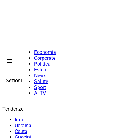
Vai
al
contenuto
Economia
Corporate
Politica
Esteri
News
Sezioni
Salute
Sport
AI TV
Tendenze
Iran
Ucraina
Ceuta
Guccini