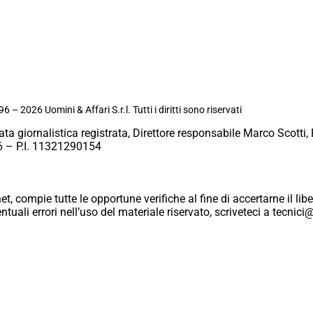
6 – 2026 Uomini & Affari S.r.l. Tutti i diritti sono riservati
ata giornalistica registrata, Direttore responsabile Marco Scotti, 
 – P.I. 11321290154
et, compie tutte le opportune verifiche al fine di accertarne il libe
eventuali errori nell’uso del materiale riservato, scriveteci a tecn