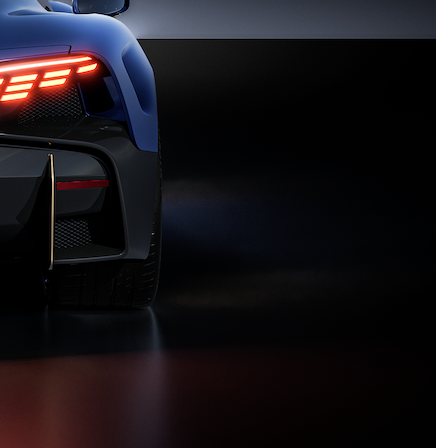
Infantino “latin lover”, il Telegraph
accusa: “All’amante una buonuscita
a sei cifre”. Nuova bufera sulla FIFA
Stipendi, sorpresa in busta paga
per 200mila dipendenti pubblici:
aumenti fino a 221 euro, ecco per
chi