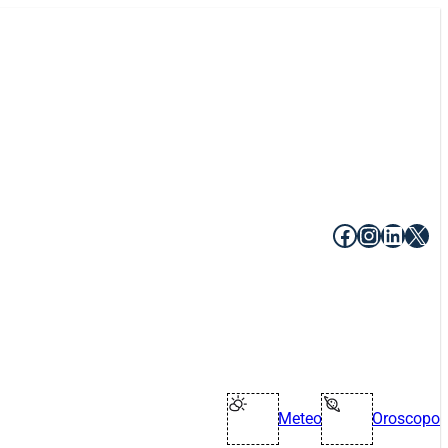
Facebook
Instagr
Linke
X
Meteo
Oroscopo