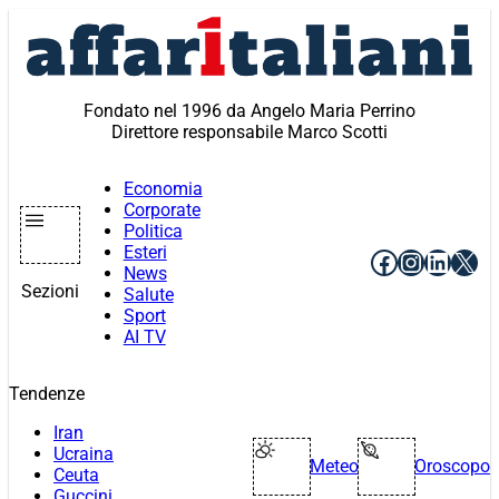
Vai
al
contenuto
Fondato nel 1996 da Angelo Maria Perrino
Direttore responsabile Marco Scotti
Economia
Corporate
Politica
Esteri
Facebook
Instagr
Linke
X
News
Sezioni
Salute
Sport
AI TV
Tendenze
Iran
Ucraina
Meteo
Oroscopo
Ceuta
Guccini