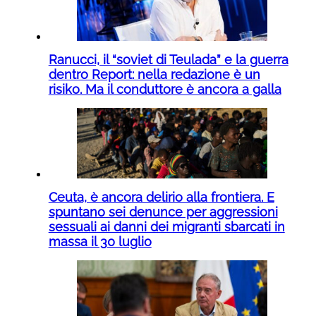
Ranucci, il “soviet di Teulada” e la guerra
dentro Report: nella redazione è un
risiko. Ma il conduttore è ancora a galla
Ceuta, è ancora delirio alla frontiera. E
spuntano sei denunce per aggressioni
sessuali ai danni dei migranti sbarcati in
massa il 30 luglio