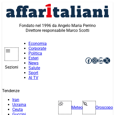
Vai
al
contenuto
Fondato nel 1996 da Angelo Maria Perrino
Direttore responsabile Marco Scotti
Economia
Corporate
Politica
Esteri
Facebook
Instagr
Linke
X
News
Sezioni
Salute
Sport
AI TV
Tendenze
Iran
Ucraina
Meteo
Oroscopo
Ceuta
Guccini