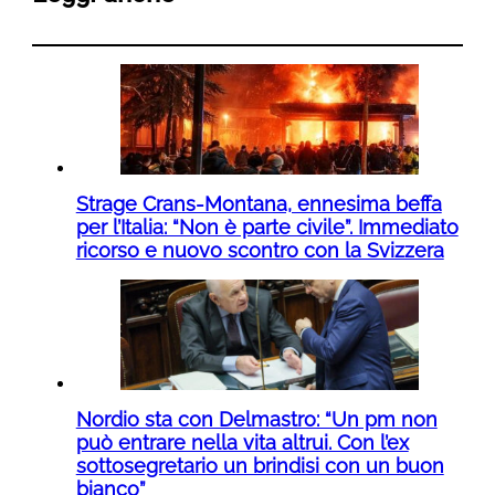
Strage Crans-Montana, ennesima beffa
per l’Italia: “Non è parte civile”. Immediato
ricorso e nuovo scontro con la Svizzera
Nordio sta con Delmastro: “Un pm non
può entrare nella vita altrui. Con l’ex
sottosegretario un brindisi con un buon
bianco”